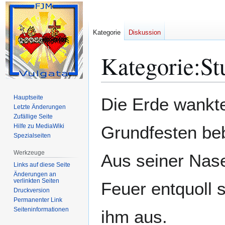
Kategorie
Diskussion
Kategorie
:
St
Zur
Zur
Hauptseite
Die Erde wankt
Navigation
Suche
Letzte Änderungen
Zufällige Seite
springen
springen
Hilfe zu MediaWiki
Grundfesten bebt
Spezialseiten
Werkzeuge
Aus seiner Nas
Links auf diese Seite
Änderungen an
verlinkten Seiten
Feuer entquoll 
Druckversion
Permanenter Link
Seiten­­informationen
ihm aus.