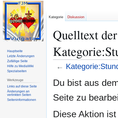
Kategorie
Diskussion
Quelltext der
Kategorie:S
Hauptseite
Letzte Änderungen
Zufällige Seite
←
Kategorie:Stun
Hilfe zu MediaWiki
Spezialseiten
Zur
Zur
Du bist aus dem
Werkzeuge
Navigation
Suche
Links auf diese Seite
springen
springen
Änderungen an
Seite zu bearbe
verlinkten Seiten
Seiten­­informationen
Diese Aktion ist