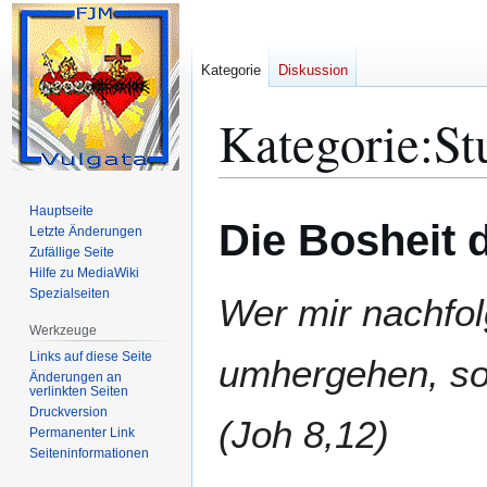
Kategorie
Diskussion
Kategorie
:
St
Zur
Zur
Hauptseite
Die Bosheit 
Navigation
Suche
Letzte Änderungen
Zufällige Seite
springen
springen
Hilfe zu MediaWiki
Spezialseiten
Wer mir nachfolg
Werkzeuge
Links auf diese Seite
umhergehen, so
Änderungen an
verlinkten Seiten
Druckversion
(Joh 8,12)
Permanenter Link
Seiten­­informationen