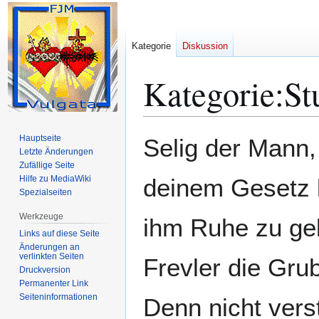
Kategorie
Diskussion
Kategorie
:
St
Zur
Zur
Hauptseite
Selig der Mann, 
Navigation
Suche
Letzte Änderungen
Zufällige Seite
springen
springen
Hilfe zu MediaWiki
deinem Gesetz b
Spezialseiten
Werkzeuge
ihm Ruhe zu ge
Links auf diese Seite
Änderungen an
verlinkten Seiten
Frevler die Grub
Druckversion
Permanenter Link
Seiten­­informationen
Denn nicht verst