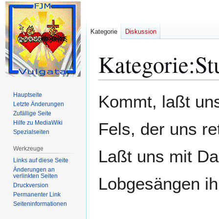
Kategorie
Diskussion
Kategorie
:
St
Zur
Zur
Hauptseite
Kommt, laßt uns
Navigation
Suche
Letzte Änderungen
Zufällige Seite
springen
springen
Hilfe zu MediaWiki
Fels, der uns ret
Spezialseiten
Werkzeuge
Laßt uns mit Dan
Links auf diese Seite
Änderungen an
verlinkten Seiten
Druckversion
Permanenter Link
Seiten­­informationen