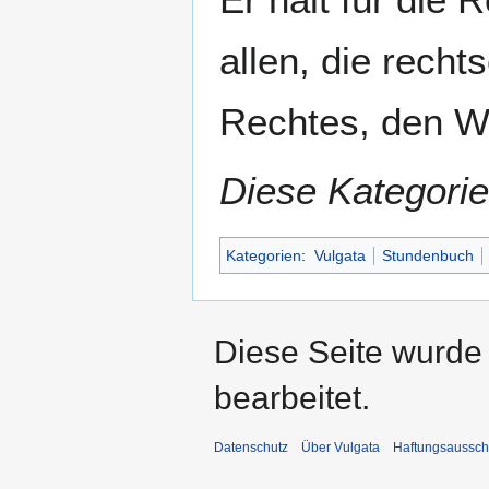
Navigation
Suche
springen
springen
allen, die recht
Rechtes, den W
Diese Kategorie
Kategorien
:
Vulgata
Stundenbuch
Diese Seite wurde
bearbeitet.
Datenschutz
Über Vulgata
Haftungsaussch