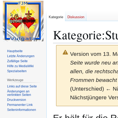
Kategorie
Diskussion
Kategorie
:
St
Hauptseite
Version vom 13. M
Letzte Änderungen
Zufällige Seite
Seite wurde neu ange
Hilfe zu MediaWiki
allen, die rechtsc
Spezialseiten
Frommen bewacht 
Werkzeuge
Links auf diese Seite
(Unterschied) ← Näc
Änderungen an
verlinkten Seiten
Nächstjüngere Ver
Druckversion
Permanenter Link
Seiten­­informationen
Zur
Zur
Er hält für die R