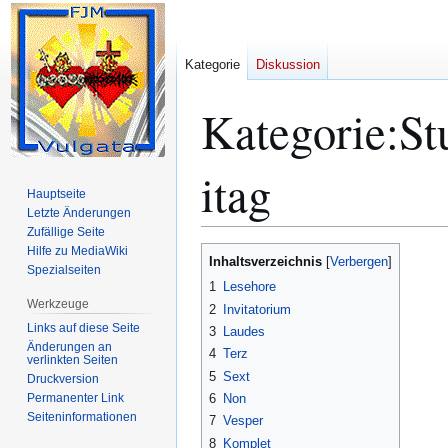
Kategorie
Diskussion
Kategorie
:
St
itag
Hauptseite
Letzte Änderungen
Zufällige Seite
Hilfe zu MediaWiki
Zur
Zur
Inhaltsverzeichnis
Spezialseiten
Navigation
Suche
1
Lesehore
springen
springen
Werkzeuge
2
Invitatorium
Links auf diese Seite
3
Laudes
Änderungen an
4
Terz
verlinkten Seiten
5
Sext
Druckversion
Permanenter Link
6
Non
Seiten­­informationen
7
Vesper
8
Komplet