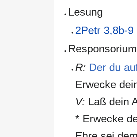
Lesung
2Petr 3,8b-9
Responsorium
R:
Der du au
Erwecke dei
V:
Laß dein A
* Erwecke d
Ehre sei dem