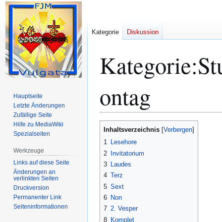
Kategorie
Diskussion
Kategorie
:
St
ontag
Hauptseite
Letzte Änderungen
Zufällige Seite
Hilfe zu MediaWiki
Zur
Zur
Inhaltsverzeichnis
Spezialseiten
Navigation
Suche
1
Lesehore
springen
springen
Werkzeuge
2
Invitatorium
Links auf diese Seite
3
Laudes
Änderungen an
4
Terz
verlinkten Seiten
5
Sext
Druckversion
Permanenter Link
6
Non
Seiten­­informationen
7
2. Vesper
8
Komplet