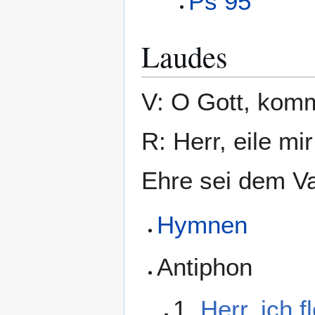
Ps 95
Laudes
V: O Gott, komm
R: Herr, eile mir
Ehre sei dem Va
Hymnen
Antiphon
1.
Herr, ich f