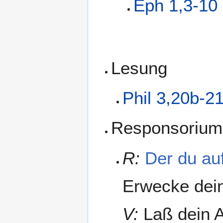
Eph 1,3-10
Lesung
Phil 3,20b-2
Responsorium
R:
Der du au
Erwecke dei
V:
Laß dein A