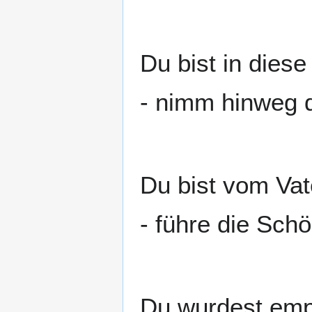
Du bist in dies
- nimm hinweg d
Du bist vom Va
- führe die Sch
Du wurdest emp