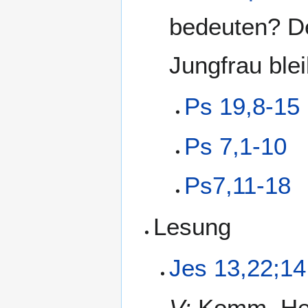
bedeuten? De
Jungfrau ble
Ps 19,8-15
Ps 7,1-10
Ps7,11-18
Lesung
Jes 13,22;14
V:
Komm, Her