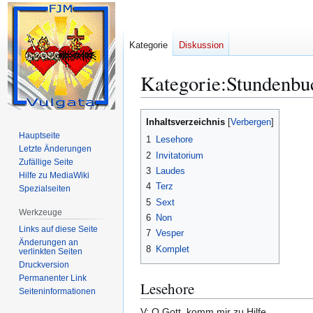
Kategorie
Diskussion
Kategorie
:
Stundenbu
Zur
Zur
Inhaltsverzeichnis
Navigation
Suche
Hauptseite
1
Lesehore
springen
springen
Letzte Änderungen
2
Invitatorium
Zufällige Seite
3
Laudes
Hilfe zu MediaWiki
4
Terz
Spezialseiten
5
Sext
Werkzeuge
6
Non
Links auf diese Seite
7
Vesper
Änderungen an
8
Komplet
verlinkten Seiten
Druckversion
Permanenter Link
Lesehore
Seiten­­informationen
V: O Gott, komm mir zu Hilfe.