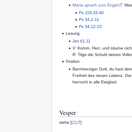
Maria sprach zum Engel
: Was
Ps 119,33-40
Ps 34,2-11
Ps 34,12-23
Lesung
Jes 61,11
V:
Komm, Herr, und säume nich
R:
Tilge die Schuld deines Volke
Oration
Barmherziger Gott, du hast dein
Freiheit des neuen Lebens. Daru
herrscht in alle Ewigkeit.
Vesper
siehe [
[1]
]