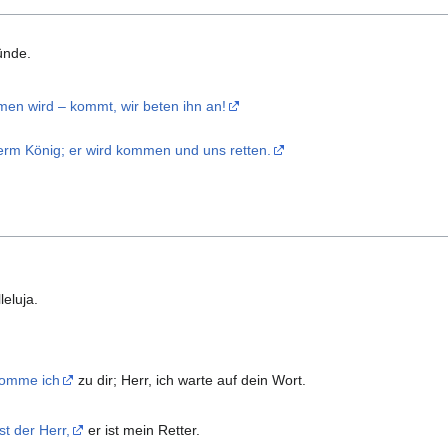
ünde.
en wird – kommt, wir beten ihn an!
serm König; er wird kommen und uns retten.
eluja.
komme ich
zu dir; Herr, ich warte auf dein Wort.
t der Herr,
er ist mein Retter.