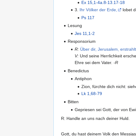
Ex 15,1-4a.8-13.17-18
3.
Ihr Völker der Erde,
lobet d
Ps 117
Lesung
Jes 11,1-2
Responsorium
R:
Über dir, Jerusalem, erstrahl
V:
Und seine Herrlichkeit erschei
Ehre sei dem Vater.
-R
Benedictus
Antiphon
Zion, fürchte dich nicht: sie
Lk 1,68-79
Bitten
Gepriesen sei Gott, der von Ewi
R: Handle an uns nach deiner Huld.
Gott, du hast deinem Volk den Messias