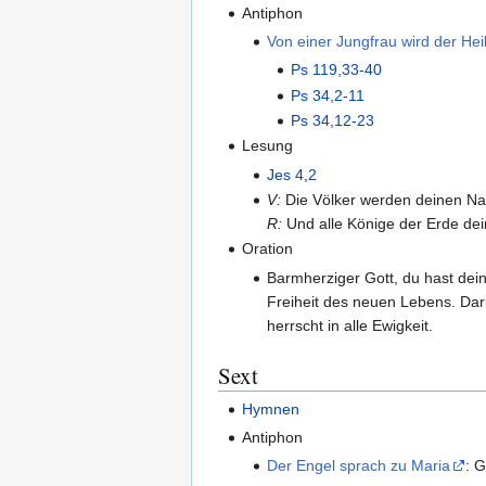
Antiphon
Von einer Jungfrau wird der He
Ps 119,33-40
Ps 34,2-11
Ps 34,12-23
Lesung
Jes 4,2
V:
Die Völker werden deinen Na
R:
Und alle Könige der Erde dein
Oration
Barmherziger Gott, du hast dein
Freiheit des neuen Lebens. Daru
herrscht in alle Ewigkeit.
Sext
Hymnen
Antiphon
Der Engel sprach zu Maria
: G