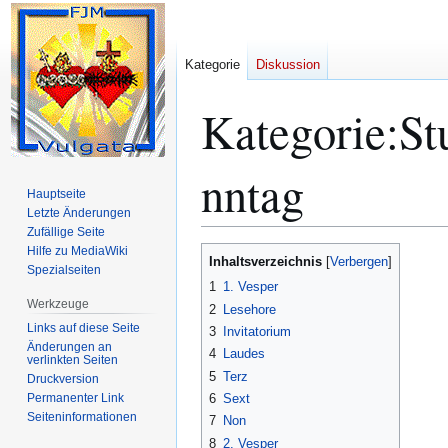
Kategorie
Diskussion
Kategorie
:
St
nntag
Hauptseite
Letzte Änderungen
Zufällige Seite
Hilfe zu MediaWiki
Zur
Zur
Inhaltsverzeichnis
Spezialseiten
Navigation
Suche
1
1. Vesper
springen
springen
Werkzeuge
2
Lesehore
Links auf diese Seite
3
Invitatorium
Änderungen an
4
Laudes
verlinkten Seiten
5
Terz
Druckversion
Permanenter Link
6
Sext
Seiten­­informationen
7
Non
8
2. Vesper