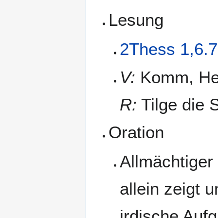
Lesung
2Thess 1,6.7
V:
Komm, Her
R:
Tilge die 
Oration
Allmächtiger
allein zeigt 
irdische Auf