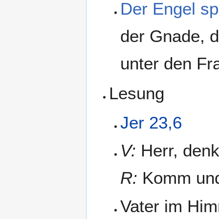
Der Engel sp
der Gnade, de
unter den Fr
Lesung
Jer 23,6
V:
Herr, denk
R:
Komm und b
Vater im Him