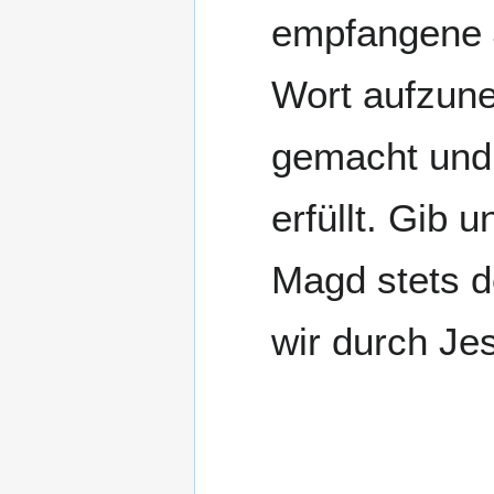
empfangene J
Wort aufzune
gemacht und 
erfüllt. Gib 
Magd stets d
wir durch Je