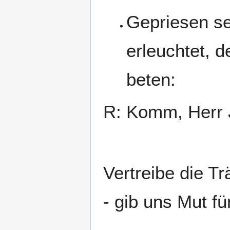
Gepriesen se
erleuchtet, d
beten:
R: Komm, Herr 
Vertreibe die T
- gib uns Mut fü