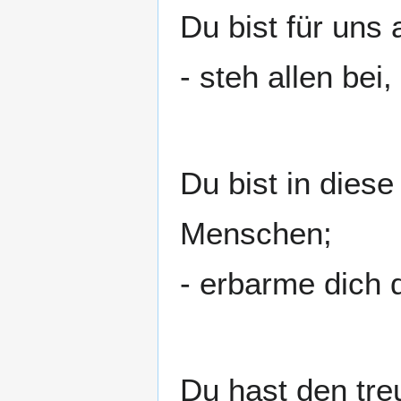
Du bist für uns
- steh allen bei
Du bist in dies
Menschen;
- erbarme dich d
Du hast den tr