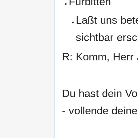
Fürbitten
Laßt uns bet
sichtbar ersc
R: Komm, Herr 
Du hast dein Vo
- vollende deine