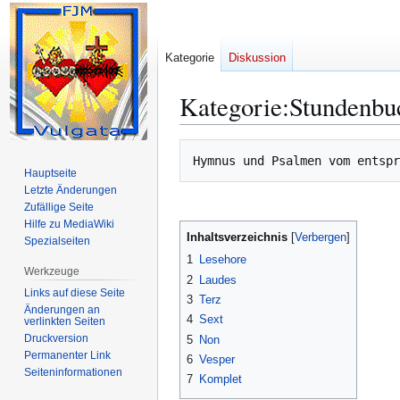
Kategorie
Diskussion
Kategorie
:
Stundenbu
Zur
Zur
Navigation
Suche
Hauptseite
springen
springen
Letzte Änderungen
Zufällige Seite
Hilfe zu MediaWiki
Inhaltsverzeichnis
Spezialseiten
1
Lesehore
Werkzeuge
2
Laudes
Links auf diese Seite
3
Terz
Änderungen an
4
Sext
verlinkten Seiten
Druckversion
5
Non
Permanenter Link
6
Vesper
Seiten­­informationen
7
Komplet