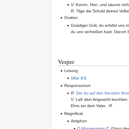
V:
Komm, Herr, und säume nich
R:
Tilge die Schuld deines Volke
Oration
Gnädiger Gott, du erfüllst uns
du uns verheißen hast. Darum bi
Vesper
Lesung
1Kor 4,5
Responsorium
R:
Der du auf den Kerubim thro
V:
Laß dein Angesicht leuchten,
Ehre sei dem Vater.
-R
Magnificat
Antiphon
O Morgenstern
, Glanz de