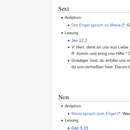
Sext
Antiphon:
Der Engel sprach zu Maria
: G
Lesung
Jes 12,2
V:
Herr, denk an uns aus Liebe 
R:
Komm und bring uns Hilfe.* O
Gnädiger Gott, du erfüllst uns
du uns verheißen hast. Darum bi
Non
Antiphon:
Maria sprach zum Engel
: Was
Lesung
Dan 9,19