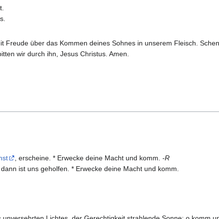
t.
s.
 mit Freude über das Kommen deines Sohnes in unserem Fleisch. Sche
tten wir durch ihn, Jesus Christus. Amen.
nst
, erscheine. * Erwecke deine Macht und komm.
-R
 dann ist uns geholfen. * Erwecke deine Macht und komm.
s unversehrten Lichtes, der Gerechtigkeit strahlende Sonne: o komm und