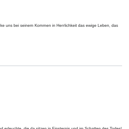
nke uns bei seinem Kommen in Herrlichkeit das ewige Leben, das
 erleuchte, die da sitzen in Finsternis und im Schatten des Todes!