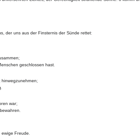
s, der uns aus der Finsternis der Sünde rettet:
 zusammen;
 Menschen geschlossen hast.
lt hinwegzunehmen;
g.
oren war;
 bewahren.
ie ewige Freude.