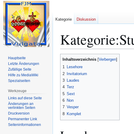
Kategorie
Diskussion
Kategorie
:
St
Zur
Zur
Hauptseite
Inhaltsverzeichnis
Navigation
Suche
Letzte Änderungen
1
Lesehore
Zufällige Seite
springen
springen
2
Invitatorium
Hilfe zu MediaWiki
3
Laudes
Spezialseiten
4
Terz
Werkzeuge
5
Sext
Links auf diese Seite
6
Non
Änderungen an
7
Vesper
verlinkten Seiten
Druckversion
8
Komplet
Permanenter Link
Seiten­­informationen