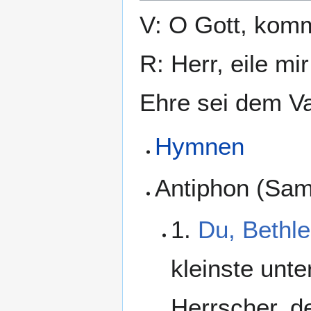
V: O Gott, komm
R: Herr, eile mir
Ehre sei dem Va
Hymnen
Antiphon (Sam
1.
Du, Bethl
kleinste unte
Herrscher, de