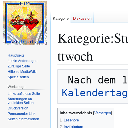
Kategorie
Diskussion
Kategorie
:
St
ttwoch
Hauptseite
Letzte Änderungen
Zufällige Seite
Hilfe zu MediaWiki
Zur
Zur
Spezialseiten
Navigation
Suche
springen
springen
Werkzeuge
Kalendertag
Links auf diese Seite
Änderungen an
verlinkten Seiten
Druckversion
Inhaltsverzeichnis
Permanenter Link
Seiten­­informationen
1
Lesehore
2
Invitatorium