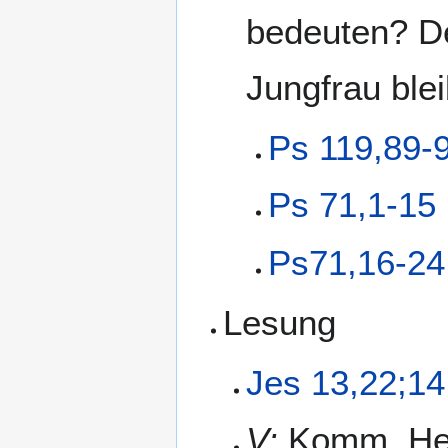
bedeuten? De
Jungfrau ble
Ps 119,89-
Ps 71,1-15
Ps71,16-24
Lesung
Jes 13,22;14
V:
Komm, Her