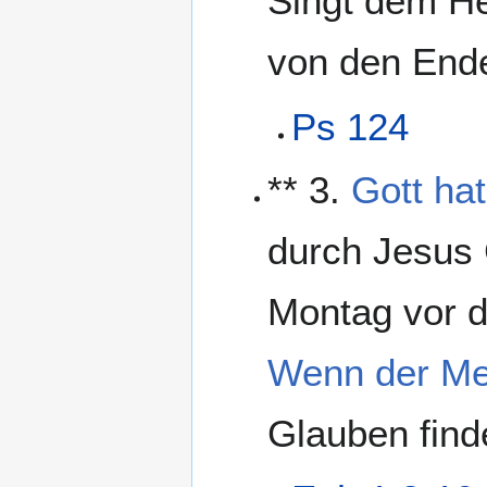
Singt dem He
von den Ende
Ps 124
** 3.
Gott hat
durch Jesus 
Montag vor 
Wenn der M
Glauben find