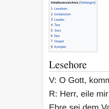
Inhaltsverzeichnis
1
Lesehore
2
Invitatorium
3
Laudes
4
Terz
5
Sext
6
Non
7
Vesper
8
Komplet
Lesehore
V: O Gott, komm
R: Herr, eile mir
Ehre sei dem Va