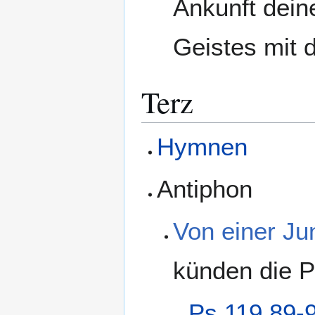
Ankunft dein
Geistes mit d
Terz
Hymnen
Antiphon
Von einer Ju
künden die P
Ps 119,89-