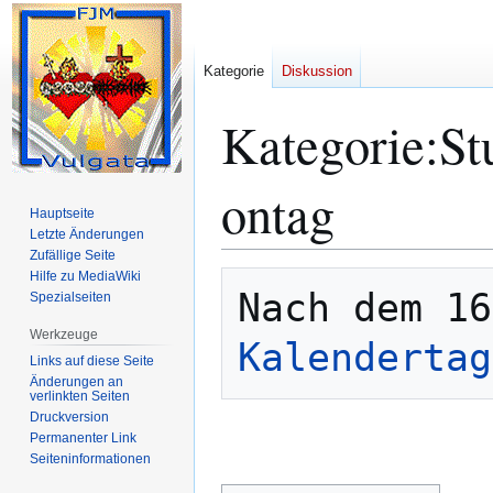
Kategorie
Diskussion
Kategorie
:
St
ontag
Hauptseite
Letzte Änderungen
Zufällige Seite
Hilfe zu MediaWiki
Zur
Zur
Spezialseiten
Navigation
Suche
springen
springen
Werkzeuge
Kalendertag
Links auf diese Seite
Änderungen an
verlinkten Seiten
Druckversion
Permanenter Link
Seiten­­informationen