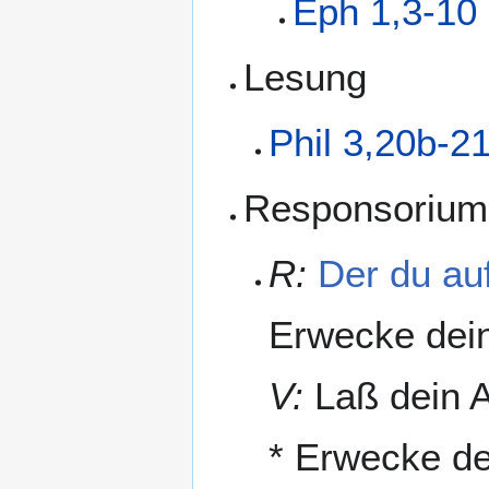
Eph 1,3-10
Lesung
Phil 3,20b-2
Responsorium
R:
Der du au
Erwecke dei
V:
Laß dein A
* Erwecke d