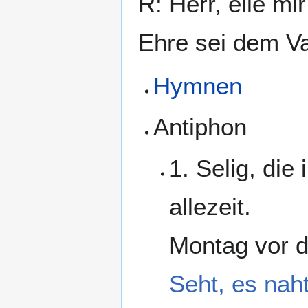
R: Herr, eile mir
Ehre sei dem Va
Hymnen
Antiphon
1. Selig, di
allezeit.
Montag vor 
Seht, es nah