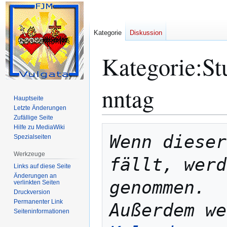
Kategorie
Diskussion
Kategorie
:
St
nntag
Hauptseite
Letzte Änderungen
Zufällige Seite
Hilfe zu MediaWiki
Zur
Zur
Wenn dieser
Spezialseiten
Navigation
Suche
springen
springen
Werkzeuge
fällt, werd
Links auf diese Seite
Änderungen an
genommen. 
verlinkten Seiten
Druckversion
Permanenter Link
Seiten­­informationen