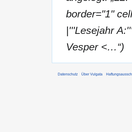
a
border="1" cel
r
2
0
|'''Lesejahr A:'''
1
3
Vesper <…“
Datenschutz
Über Vulgata
Haftungsaussch