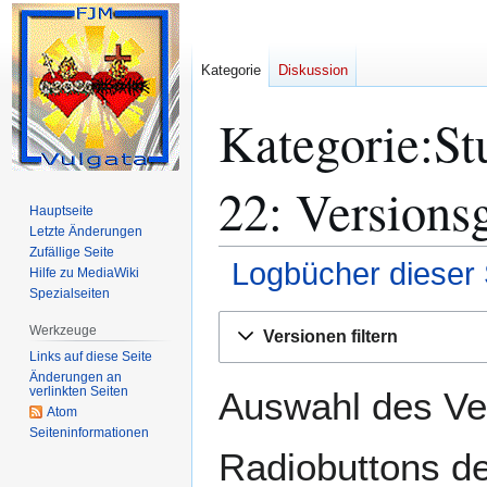
Kategorie
Diskussion
Kategorie:S
22: Versions
Hauptseite
Letzte Änderungen
Zufällige Seite
Logbücher dieser 
Hilfe zu MediaWiki
Spezialseiten
Zur
Zur
Werkzeuge
Versionen filtern
Navigation
Suche
Links auf diese Seite
springen
springen
Änderungen an
verlinkten Seiten
Auswahl des Ver
Atom
Seiten­­informationen
Radiobuttons de