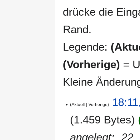
drücke die Eing
Rand.
Legende:
(Aktue
(Vorherige)
= U
Kleine Änderun
7
18:11
Aktuell
Vorherige
.
F
1.459 Bytes
e
b
r
angelegt: „22
u