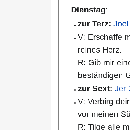
Dienstag
:
zur Terz:
Joel
V: Erschaffe mi
reines Herz.
R: Gib mir ei
beständigen G
zur Sext:
Jer 
V: Verbirg dei
vor meinen S
R: Tilge alle 