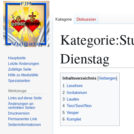
Kategorie
Diskussion
Kategorie
:
St
Dienstag
Hauptseite
Letzte Änderungen
Zufällige Seite
Hilfe zu MediaWiki
Zur
Zur
Inhaltsverzeichnis
Spezialseiten
Navigation
Suche
1
Lesehore
springen
springen
Werkzeuge
2
Invitatorium
Links auf diese Seite
3
Laudes
Änderungen an
4
Terz/Sext/Non
verlinkten Seiten
5
Vesper
Druckversion
Permanenter Link
6
Komplet
Seiten­­informationen