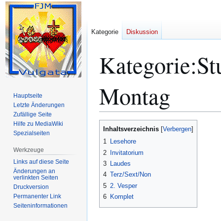
Kategorie
Diskussion
Kategorie
:
St
Montag
Hauptseite
Letzte Änderungen
Zufällige Seite
Hilfe zu MediaWiki
Zur
Zur
Inhaltsverzeichnis
Spezialseiten
Navigation
Suche
1
Lesehore
springen
springen
Werkzeuge
2
Invitatorium
Links auf diese Seite
3
Laudes
Änderungen an
4
Terz/Sext/Non
verlinkten Seiten
5
2. Vesper
Druckversion
Permanenter Link
6
Komplet
Seiten­­informationen