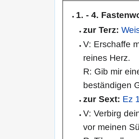
1. - 4. Fasten
zur Terz:
Wei
V: Erschaffe mi
reines Herz.
R: Gib mir ei
beständigen G
zur Sext:
Ez 
V: Verbirg dei
vor meinen S