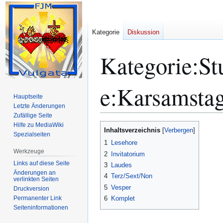
Kategorie
Diskussion
Kategorie
:
St
e:Karsamsta
Hauptseite
Letzte Änderungen
Zufällige Seite
Hilfe zu MediaWiki
Zur
Zur
Inhaltsverzeichnis
Spezialseiten
Navigation
Suche
1
Lesehore
springen
springen
Werkzeuge
2
Invitatorium
Links auf diese Seite
3
Laudes
Änderungen an
4
Terz/Sext/Non
verlinkten Seiten
5
Vesper
Druckversion
Permanenter Link
6
Komplet
Seiten­­informationen