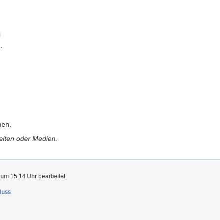
i
.
men.
Seiten oder Medien.
 um 15:14 Uhr bearbeitet.
luss