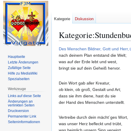
Kategorie
Diskussion
Kategorie
:
Stundenbu
Zur
Zur
Des Menschen Bildner, Gott und Herr,
Navigation
Suche
nach deinem Plan entstand die Welt;
Hauptseite
springen
springen
was auf der Erde lebt und west,
Letzte Änderungen
Zufällige Seite
bringt sie auf dein Geheiß hervor.
Hilfe zu MediaWiki
Spezialseiten
Dein Wort gab aller Kreatur,
Werkzeuge
ob klein, ob groß, Gestalt und Art;
dass sie ihm diene, hast du sie
Links auf diese Seite
Änderungen an
der Hand des Menschen unterstellt.
verlinkten Seiten
Druckversion
Permanenter Link
Vertreibe durch dein mächt´ges Wort,
Seiten­­informationen
was unser Herz befleckt und trübt,
was heimlich unsern Sinn verwirrt