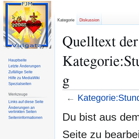
Kategorie
Diskussion
Quelltext der
Kategorie:S
Hauptseite
Letzte Änderungen
Zufällige Seite
g
Hilfe zu MediaWiki
Spezialseiten
Werkzeuge
←
Kategorie:Stu
Links auf diese Seite
Änderungen an
Zur
Zur
verlinkten Seiten
Du bist aus dem
Seiten­­informationen
Navigation
Suche
springen
springen
Seite zu bearbe