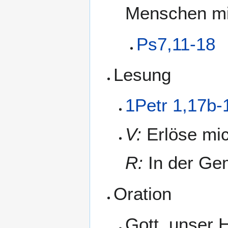
Menschen mi
Ps7,11-18
Lesung
1Petr 1,17b-
V:
Erlöse mic
R:
In der Gem
Oration
Gott, unser 