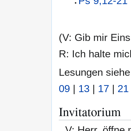
Ps 9,12-21
(V: Gib mir Eins
R: Ich halte mi
Lesungen siehe
09
|
13
|
17
|
21
Invitatorium
V: Herr, öffne