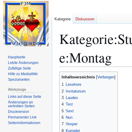
Kategorie
Diskussion
Kategorie
:
St
e:Montag
Hauptseite
Letzte Änderungen
Zufällige Seite
Hilfe zu MediaWiki
Zur
Zur
Inhaltsverzeichnis
Spezialseiten
Navigation
Suche
1
Lesehore
springen
springen
Werkzeuge
2
Invitatorium
Links auf diese Seite
3
Laudes
Änderungen an
4
Terz
verlinkten Seiten
5
Sext
Druckversion
Permanenter Link
6
Non
Seiten­­informationen
7
Vesper
8
Komplet