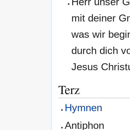
Herr unser G
mit deiner Gn
was wir begi
durch dich v
Jesus Christ
Terz
Hymnen
Antiphon