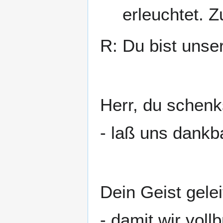
erleuchtet. Z
R: Du bist unse
Herr, du schenk
- laß uns dankb
Dein Geist gele
- damit wir vollb