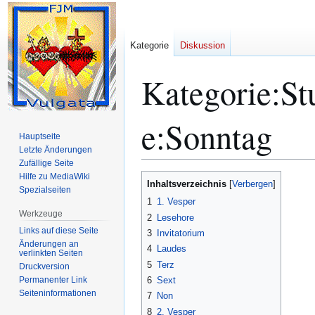
Kategorie
Diskussion
Kategorie
:
St
e:Sonntag
Hauptseite
Letzte Änderungen
Zufällige Seite
Hilfe zu MediaWiki
Zur
Zur
Inhaltsverzeichnis
Spezialseiten
Navigation
Suche
1
1. Vesper
springen
springen
Werkzeuge
2
Lesehore
Links auf diese Seite
3
Invitatorium
Änderungen an
4
Laudes
verlinkten Seiten
5
Terz
Druckversion
Permanenter Link
6
Sext
Seiten­­informationen
7
Non
8
2. Vesper