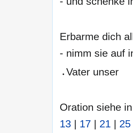
- und schenke 
Erbarme dich al
- nimm sie auf 
Vater unser
Oration siehe 
13
|
17
|
21
|
25