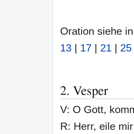
Oration siehe 
13
|
17
|
21
|
25
2. Vesper
V: O Gott, komm
R: Herr, eile mir