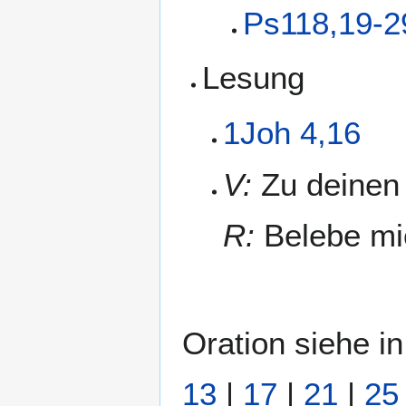
Ps118,19-2
Lesung
1Joh 4,16
V:
Zu deinen 
R:
Belebe mic
Oration siehe 
13
|
17
|
21
|
25