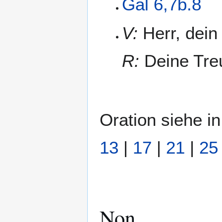
Gal 6,7b.8
V:
Herr, dein 
R:
Deine Tre
Oration siehe 
13
|
17
|
21
|
25
Non