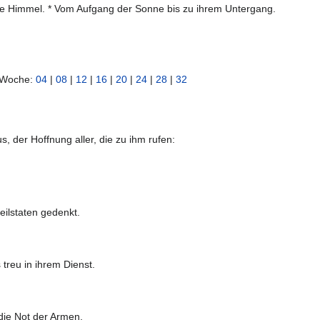
die Himmel. * Vom Aufgang der Sonne bis zu ihrem Untergang.
n Woche:
04
|
08
|
12
|
16
|
20
|
24
|
28
|
32
, der Hoffnung aller, die zu ihm rufen:
eilstaten gedenkt.
treu in ihrem Dienst.
die Not der Armen.