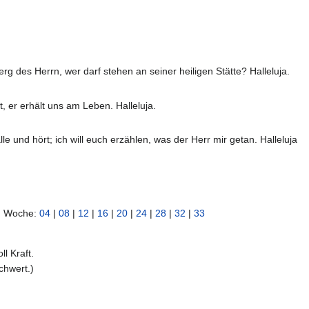
rg des Herrn, wer darf stehen an seiner heiligen Stätte? Halleluja.
t, er erhält uns am Leben. Halleluja.
lle und hört; ich will euch erzählen, was der Herr mir getan. Halleluja
en Woche:
04
|
08
|
12
|
16
|
20
|
24
|
28
|
32
|
33
l Kraft.
chwert.)