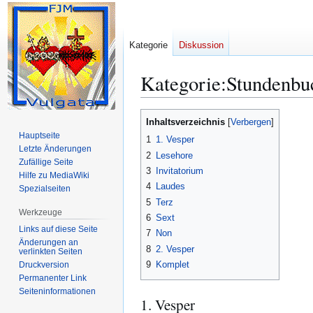
Kategorie
Diskussion
Kategorie
:
Stundenbu
Zur
Zur
Inhaltsverzeichnis
Navigation
Suche
Hauptseite
1
1. Vesper
springen
springen
Letzte Änderungen
2
Lesehore
Zufällige Seite
3
Invitatorium
Hilfe zu MediaWiki
4
Laudes
Spezialseiten
5
Terz
Werkzeuge
6
Sext
Links auf diese Seite
7
Non
Änderungen an
8
2. Vesper
verlinkten Seiten
9
Komplet
Druckversion
Permanenter Link
Seiten­­informationen
1. Vesper