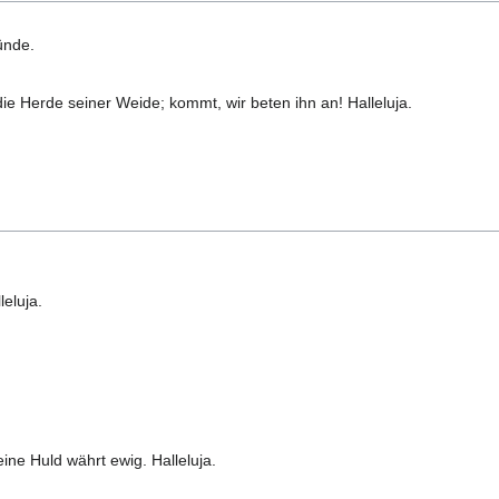
ünde.
ie Herde seiner Weide; kommt, wir beten ihn an! Halleluja.
eluja.
ine Huld währt ewig. Halleluja.