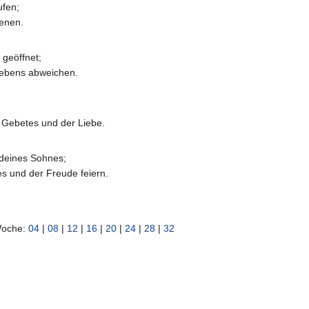
ufen;
ienen.
geöffnet;
Lebens abweichen.
 Gebetes und der Liebe.
deines Sohnes;
es und der Freude feiern.
Woche:
04
|
08
|
12
|
16
|
20
|
24
|
28
|
32