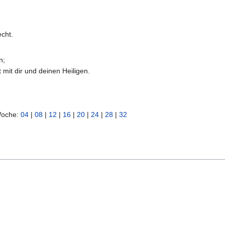
echt.
n;
mit dir und deinen Heiligen.
Woche:
04
|
08
|
12
|
16
|
20
|
24
|
28
|
32