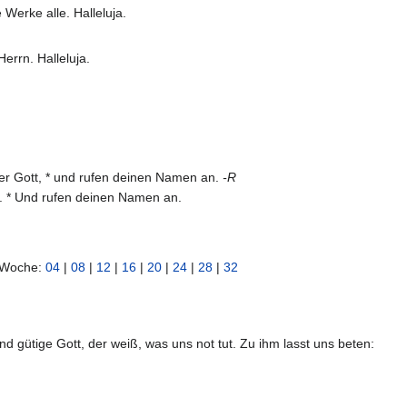
 Werke alle. Halleluja.
errn. Halleluja.
r Gott, * und rufen deinen Namen an.
-R
 * Und rufen deinen Namen an.
n Woche:
04
|
08
|
12
|
16
|
20
|
24
|
28
|
32
nd gütige Gott, der weiß, was uns not tut. Zu ihm lasst uns beten: