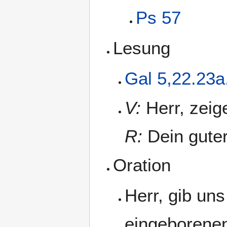
Ps 57
Lesung
Gal 5,22.23a
V:
Herr, zeig
R:
Dein guter
Oration
Herr, gib un
eingeborenen