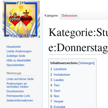
Kategorie
Diskussion
Kategorie
:
St
e:Donnerstag
Hauptseite
Letzte Änderungen
Zufällige Seite
Hilfe zu MediaWiki
Zur
Zur
Inhaltsverzeichnis
Spezialseiten
Navigation
Suche
1
Lesehore
springen
springen
Werkzeuge
2
Invitatorium
Links auf diese Seite
3
Laudes
Änderungen an
4
Terz
verlinkten Seiten
5
Sext
Druckversion
Permanenter Link
6
Non
Seiten­­informationen
7
Vesper
8
Komplet