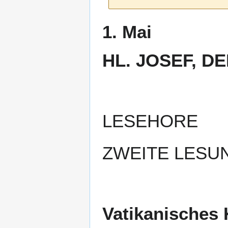
Zur
Zur
1. Mai
Navigation
Suche
springen
springen
HL. JOSEF, D
LESEHORE
ZWEITE LESUNG
Vatikanisches 