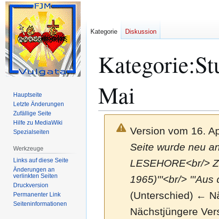
Kategorie
Diskussion
Kategorie
:
St
Mai
Hauptseite
Letzte Änderungen
Zufällige Seite
Hilfe zu MediaWiki
Version vom 16. Ap
Spezialseiten
Seite wurde neu ang
Werkzeuge
Links auf diese Seite
LESEHORE<br/> ZWE
Änderungen an
verlinkten Seiten
1965)'''<br/> '''Au
Druckversion
(Unterschied) ← Näc
Permanenter Link
Seiten­­informationen
Nächstjüngere Ver