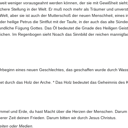
weit weniger vorausgeahnt werden können, der sie mit Gewißheit sieht, d
ichere Stellung in der Welt. Er muß noch mehr als Träumer und unverst
en Welt, aber sie ist auch der Mutterschoß der neuen Menschheit, eine
er heilige Petrus die Sintflut mit der Taufe, in der auch das alte Sü
eundliche Fügung Gottes. Das Öl bedeutet die Gnade des Heiligen Geist
ichen. Im Regenbogen sieht Noach das Sinnbild der reichen mannigfache
r Urbeginn eines neuen Geschlechtes, das geschaffen wurde durch Was
et durch das Holz der Arche. * Das Holz bedeutet das Geheimnis des 
immel und Erde, du hast Macht über die Herzen der Menschen. Darum ko
rer Zeit deinen Frieden. Darum bitten wir durch Jesus Christus.
Seiten oder Medien.