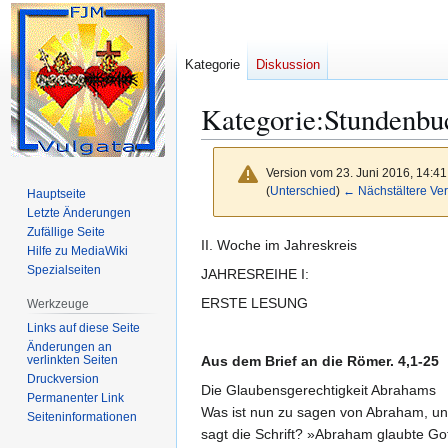
Kategorie
Diskussion
Kategorie
:
Stundenbu
Version vom 23. Juni 2016, 14:4
(
Unterschied
)
← Nächstältere Ver
Hauptseite
Letzte Änderungen
Zufällige Seite
Zur
Zur
II. Woche im Jahreskreis
Hilfe zu MediaWiki
Navigation
Suche
Spezialseiten
JAHRESREIHE I:
springen
springen
ERSTE LESUNG
Werkzeuge
Links auf diese Seite
Änderungen an
verlinkten Seiten
Aus dem Brief an die Römer. 4,1-25
Druckversion
Die Glaubensgerechtigkeit Abrahams
Permanenter Link
Was ist nun zu sagen von Abraham, un
Seiten­­informationen
sagt die Schrift? »Abraham glaubte Go