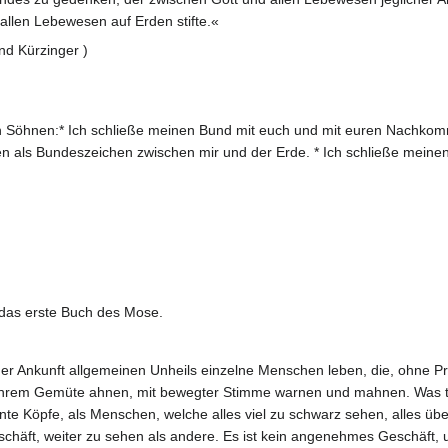
allen Lebewesen auf Erden stifte.«
nd Kürzinger )
n Söhnen:* Ich schließe meinen Bund mit euch und mit euren Nachko
en als Bundeszeichen zwischen mir und der Erde. * Ich schließe mein
 das erste Buch des Mose.
der Ankunft allgemeinen Unheils einzelne Menschen leben, die, ohne Pro
it ihrem Gemüte ahnen, mit bewegter Stimme warnen und mahnen. Was 
 Köpfe, als Menschen, welche alles viel zu schwarz sehen, alles übert
chäft, weiter zu sehen als andere. Es ist kein angenehmes Geschäft,