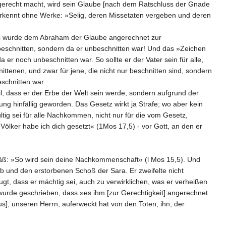
 gerecht macht, wird sein Glaube [nach dem Ratschluss der Gnade
uerkennt ohne Werke: »Selig, deren Missetaten vergeben und deren
 »Es wurde dem Abraham der Glaube angerechnet zur
beschnitten, sondern da er unbeschnitten war! Und das »Zeichen
er noch unbeschnitten war. So sollte er der Vater sein für alle,
ttenen, und zwar für jene, die nicht nur beschnitten sind, sondern
schnitten war.
 dass er der Erbe der Welt sein werde, sondern aufgrund der
g hinfällig geworden. Das Gesetz wirkt ja Strafe; wo aber kein
ig sei für alle Nachkommen, nicht nur für die vom Gesetz,
Völker habe ich dich gesetzt« (1Mos 17,5) - vor Gott, an den er
mäß: »So wird sein deine Nachkommenschaft« (l Mos 15,5). Und
 und den erstorbenen Schoß der Sara. Er zweifelte nicht
gt, dass er mächtig sei, auch zu verwirklichen, was er verheißen
wurde geschrieben, dass »es ihm [zur Gerechtigkeit] angerechnet
], unseren Herrn, auferweckt hat von den Toten, ihn, der