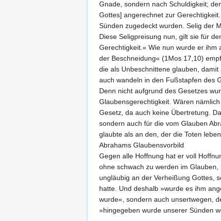
Gnade, sondern nach Schuldigkeit; dem
Gottes] angerechnet zur Gerechtigkeit
Sünden zugedeckt wurden. Selig der Ma
Diese Seligpreisung nun, gilt sie für
Gerechtigkeit.« Wie nun wurde er ihm 
der Beschneidung« (1Mos 17,10) empfing
die als Unbeschnittene glauben, damit 
auch wandeln in den Fußstapfen des Gl
Denn nicht aufgrund des Gesetzes wur
Glaubensgerechtigkeit. Wären nämlich 
Gesetz, da auch keine Übertretung. Da
sondern auch für die vom Glauben Abrah
glaubte als an den, der die Toten lebe
Abrahams Glaubensvorbild
Gegen alle Hoffnung hat er voll Hoffn
ohne schwach zu werden im Glauben, be
ungläubig an der Verheißung Gottes, s
hatte. Und deshalb »wurde es ihm ange
wurde«, sondern auch unsertwegen, den
»hingegeben wurde unserer Sünden we