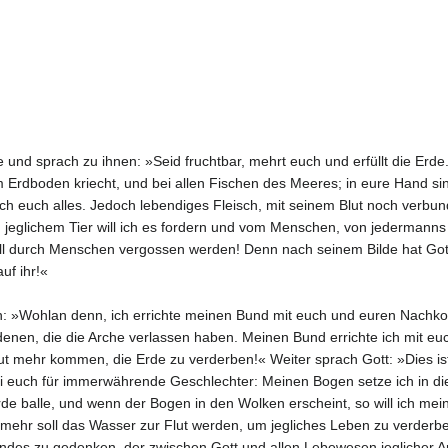
nd sprach zu ihnen: »Seid fruchtbar, mehrt euch und erfüllt die Erde. 
Erdboden kriecht, und bei allen Fischen des Meeres; in eure Hand sind
h euch alles. Jedoch lebendiges Fleisch, mit seinem Blut noch verbunde
n jeglichem Tier will ich es fordern und vom Menschen, von jederman
oll durch Menschen vergossen werden! Denn nach seinem Bilde hat Got
uf ihr!«
: »Wohlan denn, ich errichte meinen Bund mit euch und euren Nachko
 denen, die die Arche verlassen haben. Meinen Bund errichte ich mit eu
Flut mehr kommen, die Erde zu verderben!« Weiter sprach Gott: »Dies i
 euch für immerwährende Geschlechter: Meinen Bogen setze ich in die
de balle, und wenn der Bogen in den Wolken erscheint, so will ich me
mehr soll das Wasser zur Flut werden, um jegliches Leben zu verderb
s zu gedenken, der zwischen Gott und allen Lebewesen jeglicher Art 