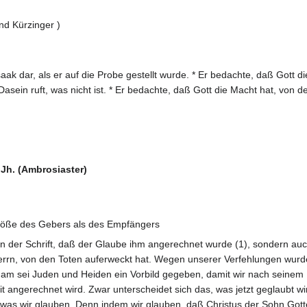
nd Kürzinger )
k dar, als er auf die Probe gestellt wurde. * Er bedachte, daß Gott d
Dasein ruft, was nicht ist. * Er bedachte, daß Gott die Macht hat, von 
Jh. (Ambrosiaster)
Größe des Gebers als des Empfängers
 in der Schrift, daß der Glaube ihm angerechnet wurde (1), sondern auc
errn, von den Toten auferweckt hat. Wegen unserer Verfehlungen wu
aham sei Juden und Heiden ein Vorbild gegeben, damit wir nach seinem 
it angerechnet wird. Zwar unterscheidet sich das, was jetzt geglaubt 
, was wir glauben. Denn indem wir glauben, daß Christus der Sohn Gott