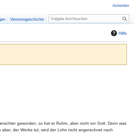
Anmelden
S
igen
Versionsgeschichte
u
c
Hilfe
h
e
rechter geworden, so hat er Ruhm, aber nicht vor Gott. Denn was
 aber, der Werke tut, wird der Lohn nicht angerechnet nach