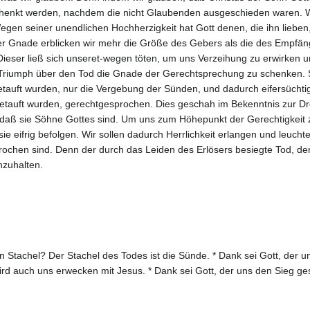
nkt werden, nachdem die nicht Glaubenden ausgeschieden waren. Wir h
en seiner unendlichen Hochherzigkeit hat Gott denen, die ihn lieben, 
er Gnade erblicken wir mehr die Größe des Gebers als die des Empfän
ieser ließ sich unseret-wegen töten, um uns Verzeihung zu erwirken u
 Triumph über den Tod die Gnade der Gerechtsprechung zu schenken. S
tauft wurden, nur die Vergebung der Sünden, und dadurch eifersüchtig
etauft wurden, gerechtgesprochen. Dies geschah im Bekenntnis zur Dre
 daß sie Söhne Gottes sind. Um uns zum Höhepunkt der Gerechtigkeit z
sie eifrig befolgen. Wir sollen dadurch Herrlichkeit erlangen und leuch
prochen sind. Denn der durch das Leiden des Erlösers besiegte Tod, der 
nzuhalten.
ein Stachel? Der Stachel des Todes ist die Sünde. * Dank sei Gott, der 
ird auch uns erwecken mit Jesus. * Dank sei Gott, der uns den Sieg ges