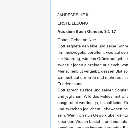
JAHRESREIHE II:
ERSTE LESUNG
Aus dem Buch Genesis 9,1-17
Gottes Gebot an Noe
Gott segnete den Noe und seine Söhne u
Himmelsvögeln, bei allem, was auf dem 
zur Nahrung; wie das Grünkraut gebe ic
zwar für jeden einzelnen aus euch; vo
Menschenblut vergießt, dessen Blut s
wimmelt auf der Erde und mehrt euch a
Friedensbund
Gott sprach zu Noe und seinen Söhnen
und jeglichem Wild des Feldes, mit all
ausgerottet werden, ja, es soll keine 
und zwischen jeglichem Lebewesen bei
sein. Wenn ich nun Gewölk über der Er
lebenden Wesen besteht, und niemals 
ansehen, um des immerwährenden Bunde