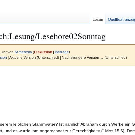
Lesen
Quelltext anze
ch:Lesung/Lesehore02Sonntag
1 Uhr von
Sr.theresia
(
Diskussion
|
Beiträge
)
sion
| Aktuelle Version (Unterschied) | Nächstjüngere Version → (Unterschied)
serem leiblichen Stammvater? Ist nämlich Abraham durch Werke ein Ge
tt, und es wurde ihm angerechnet zur Gerechtigkeit« (1Mos 15,6). Dem