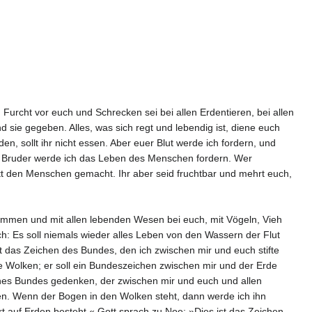
Furcht vor euch und Schrecken sei bei allen Erdentieren, bei allen
 sie gegeben. Alles, was sich regt und lebendig ist, diene euch
n, sollt ihr nicht essen. Aber euer Blut werde ich fordern, und
ns Bruder werde ich das Leben des Menschen fordern. Wer
t den Menschen gemacht. Ihr aber seid fruchtbar und mehrt euch,
mmen und mit allen lebenden Wesen bei euch, mit Vögeln, Vieh
ch: Es soll niemals wieder alles Leben von den Wassern der Flut
st das Zeichen des Bundes, den ich zwischen mir und euch stifte
 Wolken; er soll ein Bundeszeichen zwischen mir und der Erde
ines Bundes gedenken, der zwischen mir und euch und allen
en. Wenn der Bogen in den Wolken steht, dann werde ich ihn
auf Erden besteht.« Gott sprach zu Noe: »Dies ist das Zeichen