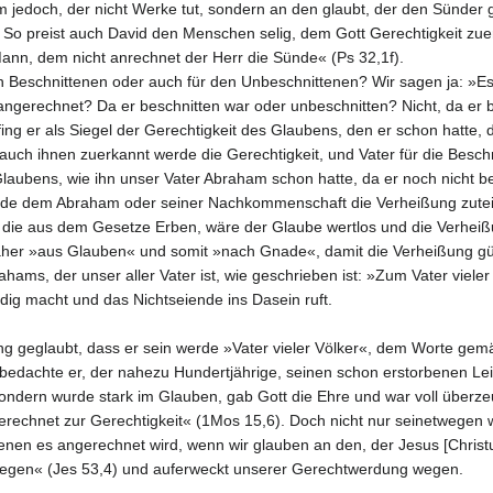
 jedoch, der nicht Werke tut, sondern an den glaubt, der den Sünder
. So preist auch David den Menschen selig, dem Gott Gerechtigkeit z
nn, dem nicht anrechnet der Herr die Sünde« (Ps 32,1f).
 den Beschnittenen oder auch für den Unbeschnittenen? Wir sagen ja:
angerechnet? Da er beschnitten war oder unbeschnitten? Nicht, da er 
 er als Siegel der Gerechtigkeit des Glaubens, den er schon hatte, da 
auch ihnen zuerkannt werde die Gerechtigkeit, und Vater für die Beschni
aubens, wie ihn unser Vater Abraham schon hatte, da er noch nicht be
de dem Abraham oder seiner Nachkommenschaft die Verheißung zuteil,
die aus dem Gesetze Erben, wäre der Glaube wertlos und die Verheißun
her »aus Glauben« und somit »nach Gnade«, damit die Verheißung gült
ams, der unser aller Vater ist, wie geschrieben ist: »Zum Vater vieler 
ndig macht und das Nichtseiende ins Dasein ruft.
ung geglaubt, dass er sein werde »Vater vieler Völker«, dem Worte ge
dachte er, der nahezu Hundertjährige, seinen schon erstorbenen Leib
ondern wurde stark im Glauben, gab Gott die Ehre und war voll überzeu
rechnet zur Gerechtigkeit« (1Mos 15,6). Doch nicht nur seinetwegen 
en es angerechnet wird, wenn wir glauben an den, der Jesus [Christus
gen« (Jes 53,4) und auferweckt unserer Gerechtwerdung wegen.