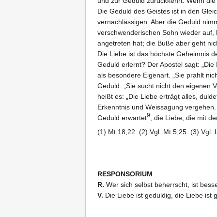
und zur Geduld zurückkehrt. Wenn di
Die Geduld des Geistes ist in den Glei
vernachlässigen. Aber die Geduld nimm
verschwenderischen Sohn wieder auf, kle
angetreten hat; die Buße aber geht nic
Die Liebe ist das höchste Geheimnis de
Geduld erlernt? Der Apostel sagt: „Die L
als besondere Eigenart. „Sie prahlt nich
Geduld. „Sie sucht nicht den eigenen Vo
heißt es: „Die Liebe erträgt alles, duld
Erkenntnis und Weissagung vergehen. 
9
Geduld erwartet
; die Liebe, die mit d
(1) Mt 18,22. (2) Vgl. Mt 5,25. (3) Vgl.
RESPONSORIUM
R.
Wer sich selbst beherrscht, ist besse
V.
Die Liebe ist geduldig, die Liebe ist 