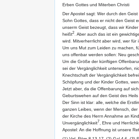
Erben Gottes und Miterben Christi
Der Apostel sagt: Wer durch den Geist d
Sohn Gottes, dass er nicht den Geist 
unserm Geist bezeugt, dass wir Kinder
2
heißt
. Aber auch das ist ein gewichtig
wird. Mitverherrlicht aber wird, wer für 
Um uns Mut zum Leiden zu machen, fügt 
uns offenbar werden sollen: Neu gesch
Um die Größe der künftigen Offenbarun
sei der Vergänglichkeit unterworfen, n
Knechtschaft der Vergänglichkeit befrei
Schöpfung und der Kinder Gottes, wenn 
Jetzt aber, da die Offenbarung auf sich
Geburtswehen auf den Geist des Heils u
Der Sinn ist klar: alle, welche die Er
ganzen Leibes, wenn der Mensch, der d
der Kirche des Herrn Annahme an Kindes
7
Unvergänglichkeit
, Ehre und Herrlich
Apostel: An die Hoffnung ist unsere R
(1) Vgl. Röm 8,13-17. (2) Gal 4,6. (3) 