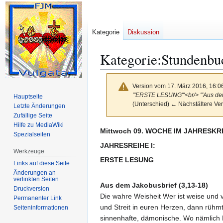
Kategorie
Diskussion
Kategorie
:
Stundenbu
Version vom 17. März 2016, 16:0
'''ERSTE LESUNG'''<br/> '''Aus d
Hauptseite
(Unterschied) ← Nächstältere Ver
Letzte Änderungen
Zufällige Seite
Hilfe zu MediaWiki
Zur
Zur
Mittwoch 09. WOCHE IM JAHRESKR
Spezialseiten
Navigation
Suche
JAHRESREIHE I:
Werkzeuge
springen
springen
ERSTE LESUNG
Links auf diese Seite
Änderungen an
verlinkten Seiten
Aus dem Jakobusbrief (3,13-18)
Druckversion
Die wahre Weisheit Wer ist weise und 
Permanenter Link
und Streit in euren Herzen, dann rühmt
Seiten­­informationen
sinnenhafte, dämonische. Wo nämlich Mi