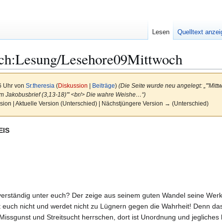
Lesen
Quelltext anze
ch:Lesung/Lesehore09Mittwoch
6 Uhr von
Sr.theresia
(
Diskussion
|
Beiträge
)
(Die Seite wurde neu angelegt: „'''Mi
em Jakobusbrief (3,13-18)''' <br/> Die wahre Weishe…“)
sion | Aktuelle Version (Unterschied) | Nächstjüngere Version → (Unterschied)
EIS
verständig unter euch? Der zeige aus seinem guten Wandel seine Werke
 euch nicht und werdet nicht zu Lügnern gegen die Wahrheit! Denn das 
ssgunst und Streitsucht herrschen, dort ist Unordnung und jegliches b