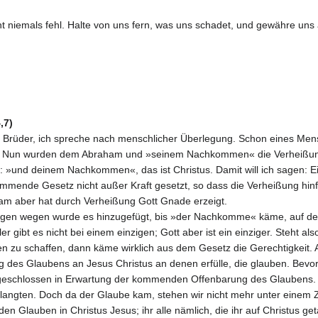
t niemals fehl. Halte von uns fern, was uns schadet, und gewähre uns a
,7)
Brüder, ich spreche nach menschlicher Überlegung. Schon eines Men
en. Nun wurden dem Abraham und »seinem Nachkommen« die Verheißun
n: »und deinem Nachkommen«, das ist Christus. Damit will ich sagen: Ein
ommende Gesetz nicht außer Kraft gesetzt, so dass die Verheißung hin
am aber hat durch Verheißung Gott Gnade erzeigt.
en wegen wurde es hinzugefügt, bis »der Nachkomme« käme, auf den 
ler gibt es nicht bei einem einzigen; Gott aber ist ein einziger. Steh
en zu schaffen, dann käme wirklich aus dem Gesetz die Gerechtigkeit.
g des Glaubens an Jesus Christus an denen erfülle, die glauben. Bev
chlossen in Erwartung der kommenden Offenbarung des Glaubens. So 
rlangten. Doch da der Glaube kam, stehen wir nicht mehr unter einem 
en Glauben in Christus Jesus; ihr alle nämlich, die ihr auf Christus g