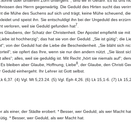
e Sonne über unserem Zorn untergeht
, sind wir in Gefahr. Es ist uns 
chnissen des Herrn gegenwärtig. Die Geduld des Hirten sucht das verirr
t die Mühe des Suchens auf sich und trägt, keine Mühe scheuend, die
idet und speist ihn. Sie entschuldigt ihn bei der Ungeduld des erzürnte
7
ht verloren, weil sie Geduld gefunden hat
.
s Glaubens, der Schatz der Christenheit. Der Apostel empfiehlt sie mit 
iebe ist hochherzig“; das hat sie von der Geduld. „Sie ist gütig“; die Lie
t“; von der Geduld hat die Liebe die Bescheidenheit. „Sie bläht sich nicht
rteil“; sie opfert das Ihre, wenn sie nur den andern nützt. „Sie lässt 
et alles“; alles, weil sie geduldig ist. Mit Recht „hört sie niemals auf“;
8
Es bleiben aber Glaube, Hoffnung, Liebe
, der Glaube, den Christi G
er Geduld einhergeht. Ihr Lehrer ist Gott selbst.
 Lk 6,37. (4) Vgl. Mt 5,23.24. (5) Vgl. Eph 4,26. (6) Lk 15,1-6. (7) Lk 15
r als einer, der Städte erobert. * Besser, wer Geduld, als wer Macht hat
gütig. * Besser, wer Geduld, als wer Macht hat.