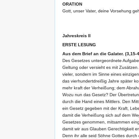
ORATION
Gott, unser Vater, deine Vorsehung geh
Jahreskreis II
ERSTE LESUNG
Aus dem Brief an die Galater. (3,15-4
Des Gesetzes untergeordnete Aufgabe 
Geltung oder versieht es mit Zusätz
vieler, sondern im Sinne eines einzige
das vierhundertdreißig Jahre später k
mehr kraft der Verheißung; dem Abrah
Wozu nun das Gesetz? Der Übertretung
durch die Hand eines Mittlers. Den Mitt
ein Gesetz gegeben mit der Kraft, Leb
damit die Verheißung sich auf dem We
Gesetzes genommen, mitsammen einges
damit wir aus Glauben Gerechtigkeit e
Denn ihr alle seid Söhne Gottes durch d