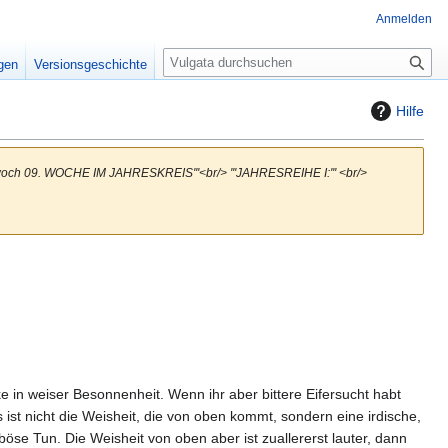
Anmelden
S
igen
Versionsgeschichte
u
c
Hilfe
h
e
ttwoch 09. WOCHE IM JAHRESKREIS'''<br/> '''JAHRESREIHE I:''' <br/>
 in weiser Besonnenheit. Wenn ihr aber bittere Eifersucht habt
ist nicht die Weisheit, die von oben kommt, sondern eine irdische,
öse Tun. Die Weisheit von oben aber ist zuallererst lauter, dann