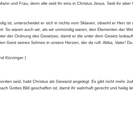
t Mann und Frau; denn alle seid ihr eins in Christus Jesus. Seid ihr ab
g ist, unterscheidet er sich in nichts vom Sklaven, obwohl er Herr ist
. So waren auch wir, als wir unmündig waren, den Elementen der Welt v
er der Ordnung des Gesetzes, damit er die unter dem Gesetz loskauf
den Geist seines Sohnes in unsere Herzen, der da ruft: Abba, Vater! D
nd Kürzinger )
t worden seid, habt Christus als Gewand angelegt. Es gibt nicht mehr Jud
 Gottes Bild geschaffen ist, damit ihr wahrhaft gerecht und heilig lebt