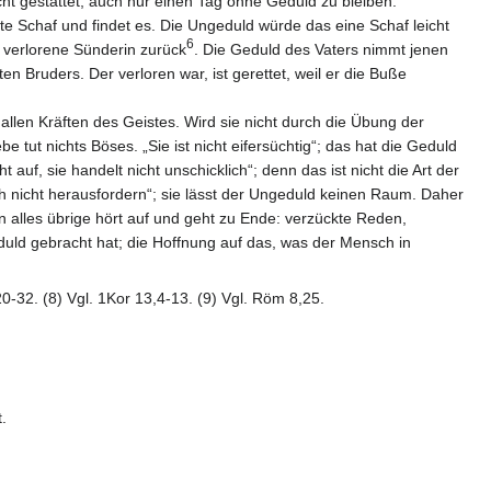
nicht gestattet, auch nur einen Tag ohne Geduld zu bleiben.
te Schaf und findet es. Die Ungeduld würde das eine Schaf leicht
6
 verlorene Sünderin zurück
. Die Geduld des Vaters nimmt jenen
n Bruders. Der verloren war, ist gerettet, weil er die Buße
allen Kräften des Geistes. Wird sie nicht durch die Übung der
be tut nichts Böses. „Sie ist nicht eifersüchtig“; das hat die Geduld
 auf, sie handelt nicht unschicklich“; denn das ist nicht die Art der
sich nicht herausfordern“; sie lässt der Ungeduld keinen Raum. Daher
 denn alles übrige hört auf und geht zu Ende: verzückte Reden,
eduld gebracht hat; die Hoffnung auf das, was der Mensch in
,20-32. (8) Vgl. 1Kor 13,4-13. (9) Vgl. Röm 8,25.
.