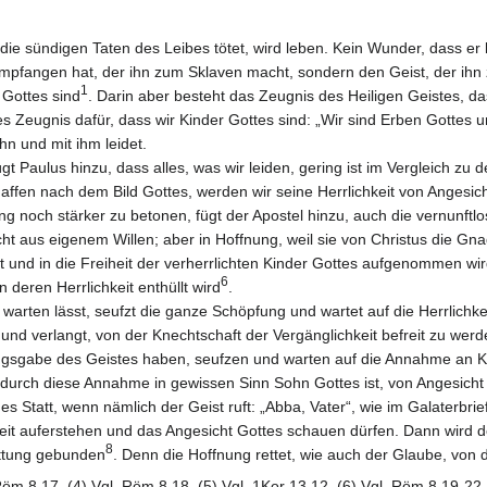
ie sündigen Taten des Leibes tötet, wird leben. Kein Wunder, dass er le
empfangen hat, der ihn zum Sklaven macht, sondern den Geist, der ihn 
1
 Gottes sind
. Darin aber besteht das Zeugnis des Heiligen Geistes, das
es Zeugnis dafür, dass wir Kinder Gottes sind: „Wir sind Erben Gottes u
ihn und mit ihm leidet.
Paulus hinzu, dass alles, was wir leiden, gering ist im Vergleich zu 
affen nach dem Bild Gottes, werden wir seine Herrlichkeit von Angesic
g noch stärker zu betonen, fügt der Apostel hinzu, auch die vernunftl
icht aus eigenem Willen; aber in Hoffnung, weil sie von Christus die Gn
t und in die Freiheit der verherrlichten Kinder Gottes aufgenommen wird
6
deren Herrlichkeit enthüllt wird
.
 warten lässt, seufzt die ganze Schöpfung und wartet auf die Herrlichke
nd verlangt, von der Knechtschaft der Vergänglichkeit befreit zu werd
stlingsgabe des Geistes haben, seufzen und warten auf die Annahme an K
urch diese Annahme in gewissen Sinn Sohn Gottes ist, von Angesicht zu
 Statt, wenn nämlich der Geist ruft: „Abba, Vater“, wie im Galaterbrie
keit auferstehen und das Angesicht Gottes schauen dürfen. Dann wird 
8
ettung gebunden
. Denn die Hoffnung rettet, wie auch der Glaube, von 
Röm 8,17. (4) Vgl. Röm 8,18. (5) Vgl. 1Kor 13,12. (6) Vgl. Röm 8,19-22.