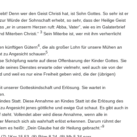
bt! Denn wer den Geist Christi hat, ist Sohn Gottes. So sehr ist er
zur Würde der Sohnschaft erhebt, so sehr, dass der Heilige Geist
s „er in unserm Herzen ruft: Abba, Vater“, wie es im Galaterbrief
3
nd Miterben Christi.“
Sein Miterbe ist, wer mit ihm verherrlicht
4
den künftigen Gütern
, die als großer Lohn für unsere Mühen an
5
ht zu Angesicht schauen
.
ose Schöpfung warte auf diese Offenbarung der Kinder Gottes. Sie
ade seines Dienstes erwarte oder vielmehr, weil auch sie von der
 und weil es nur eine Freiheit geben wird, die der (übrigen)
it unserer Gotteskindschaft und Erlösung. Sie wartet in
en.
indes Statt. Diese Annahme an Kindes Statt ist die Erlösung des
 Angesicht jenes göttliche und ewige Gut schaut. Es gibt auch in
f steht. Vollendet aber wird diese Annahme, wenn alle in
der Mensch sich als wahrhaft erlöst erkennen. Darum rühmt der
9
dem es heißt: „Dein Glaube hat dir Heilung gebracht.“
 (7) 1Kor 15,53. (8) Röm 8,24. (9) Mk 5,34 parr.