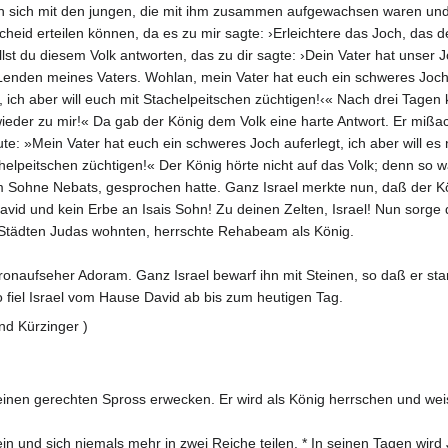
h sich mit den jungen, die mit ihm zusammen aufgewachsen waren und 
cheid erteilen können, da es zu mir sagte: ›Erleichtere das Joch, das d
t du diesem Volk antworten, das zu dir sagte: ›Dein Vater hat unser J
ie Lenden meines Vaters. Wohlan, mein Vater hat euch ein schweres Joc
, ich aber will euch mit Stachelpeitschen züchtigen!‹« Nach drei Ta
ieder zu mir!« Da gab der König dem Volk eine harte Antwort. Er mißac
te: »Mein Vater hat euch ein schweres Joch auferlegt, ich aber will e
chelpeitschen züchtigen!« Der König hörte nicht auf das Volk; denn so w
 Sohne Nebats, gesprochen hatte. Ganz Israel merkte nun, daß der Kön
avid und kein Erbe an Isais Sohn! Zu deinen Zelten, Israel! Nun sorge 
n Städten Judas wohnten, herrschte Rehabeam als König.
naufseher Adoram. Ganz Israel bewarf ihn mit Steinen, so daß er s
 fiel Israel vom Hause David ab bis zum heutigen Tag.
nd Kürzinger )
inen gerechten Spross erwecken. Er wird als König herrschen und weise
ein und sich niemals mehr in zwei Reiche teilen. * In seinen Tagen wird 