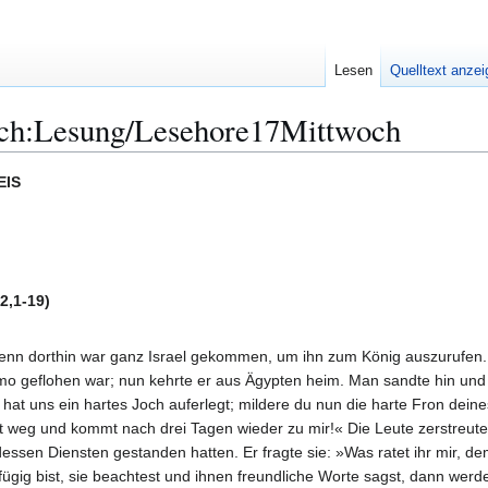
Lesen
Quelltext anze
ch:Lesung/Lesehore17Mittwoch
EIS
2,1-19)
n dorthin war ganz Israel gekommen, um ihn zum König auszurufen. J
mo geflohen war; nun kehrte er aus Ägypten heim. Man sandte hin und
at uns ein hartes Joch auferlegt; mildere du nun die harte Fron deine
t weg und kommt nach drei Tagen wieder zu mir!« Die Leute zerstreuten
dessen Diensten gestanden hatten. Er fragte sie: »Was ratet ihr mir, 
gig bist, sie beachtest und ihnen freundliche Worte sagst, dann werden