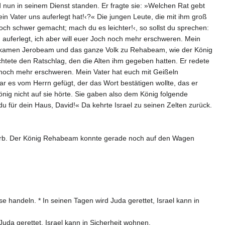
nun in seinem Dienst standen. Er fragte sie: »Welchen Rat gebt
ein Vater uns auferlegt hat!‹?« Die jungen Leute, die mit ihm groß
och schwer gemacht; mach du es leichter!‹, so sollst du sprechen:
h auferlegt, ich aber will euer Joch noch mehr erschweren. Mein
gen kamen Jerobeam und das ganze Volk zu Rehabeam, wie der König
htete den Ratschlag, den die Alten ihm gegeben hatten. Er redete
s noch mehr erschweren. Mein Vater hat euch mit Geißeln
ar es vom Herrn gefügt, der das Wort bestätigen wollte, das er
ig nicht auf sie hörte. Sie gaben also dem König folgende
du für dein Haus, David!« Da kehrte Israel zu seinen Zelten zurück.
tarb. Der König Rehabeam konnte gerade noch auf den Wagen
 handeln. * In seinen Tagen wird Juda gerettet, Israel kann in
Juda gerettet, Israel kann in Sicherheit wohnen.