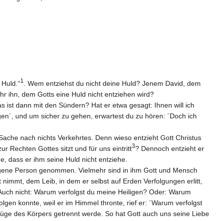
1
 Huld.“
. Wem entziehst du nicht deine Huld? Jenem David, dem
ihr ihn, dem Gotts eine Huld nicht entziehen wird?
s ist dann mit den Sündern? Hat er etwa gesagt: Ihnen will ich
gen´, und um sicher zu gehen, erwartest du zu hören: ´Doch ich
 Sache nach nichts Verkehrtes. Denn wieso entzieht Gott Christus
3
r Rechten Gottes sitzt und für uns eintritt
? Dennoch entzieht er
ge, dass er ihm seine Huld nicht entziehe.
 eigene Person genommen. Vielmehr sind in ihm Gott und Mensch
 nimmt, dem Leib, in dem er selbst auf Erden Verfolgungen erlitt,
? Auch nicht: Warum verfolgst du meine Heiligen? Oder: Warum
lgen konnte, weil er im Himmel thronte, rief er: ´Warum verfolgst
efüge des Körpers getrennt werde. So hat Gott auch uns seine Liebe