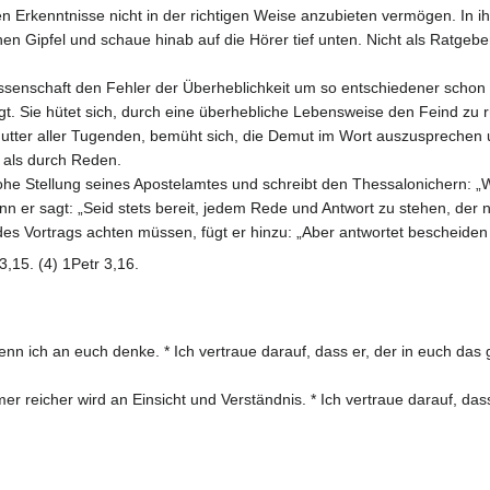
gen Erkenntnisse nicht in der richtigen Weise anzubieten vermögen. In 
en Gipfel und schaue hinab auf die Hörer tief unten. Nicht als Ratgebe
ssenschaft den Fehler der Überheblichkeit um so entschiedener schon 
gt. Sie hütet sich, durch eine überhebliche Lebensweise den Feind zu 
utter aller Tugenden, bemüht sich, die Demut im Wort auszusprechen 
 als durch Reden.
he Stellung seines Apostelamtes und schreibt den Thessalonichern: „Wi
 er sagt: „Seid stets bereit, jedem Rede und Antwort zu stehen, der na
 des Vortrags achten müssen, fügt er hinzu: „Aber antwortet bescheiden 
 3,15. (4) 1Petr 3,16.
n ich an euch denke. * Ich vertraue darauf, dass er, der in euch das 
r reicher wird an Einsicht und Verständnis. * Ich vertraue darauf, das