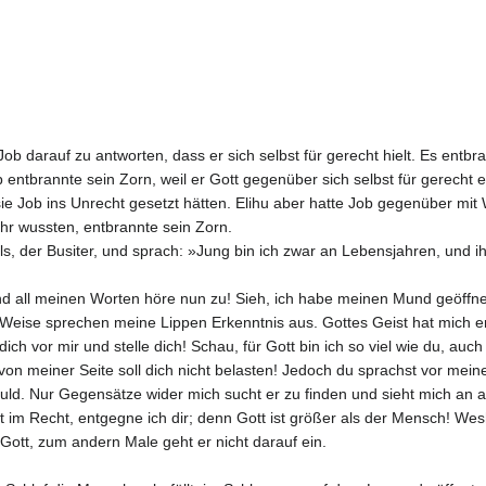
ob darauf zu antworten, dass er sich selbst für gerecht hielt. Es entb
tbrannte sein Zorn, weil er Gott gegenüber sich selbst für gerecht er
e Job ins Unrecht gesetzt hätten. Elihu aber hatte Job gegenüber mit W
hr wussten, entbrannte sein Zorn.
s, der Busiter, und sprach: »Jung bin ich zwar an Lebensjahren, und ih
d all meinen Worten höre nun zu! Sieh, ich habe meinen Mund geöffne
er Weise sprechen meine Lippen Erkenntnis aus. Gottes Geist hat mich 
ch vor mir und stelle dich! Schau, für Gott bin ich so viel wie du, auc
von meiner Seite soll dich nicht belasten! Jedoch du sprachst vor mein
ld. Nur Gegensätze wider mich sucht er zu finden und sieht mich an al
cht im Recht, entgegne ich dir; denn Gott ist größer als der Mensch! We
ott, zum andern Male geht er nicht darauf ein.