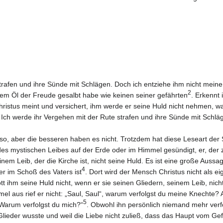
trafen und ihre Sünde mit Schlägen. Doch ich entziehe ihm nicht meine
2
dem Öl der Freude gesalbt habe wie keinen seiner gefährten
. Erkennt 
Christus meint und versichert, ihm werde er seine Huld nicht nehmen, wa
´Ich werde ihr Vergehen mit der Rute strafen und ihre Sünde mit Schlä
 so, aber die besseren haben es nicht. Trotzdem hat diese Leseart der
es mystischen Leibes auf der Erde oder im Himmel gesündigt, er, der zu
inem Leib, der die Kirche ist, nicht seine Huld. Es ist eine große Aussa
4
r im Schoß des Vaters ist
. Dort wird der Mensch Christus nicht als
t ihm seine Huld nicht, wenn er sie seinen Gliedern, seinem Leib, nicht
mel aus rief er nicht: „Saul, Saul“, warum verfolgst du meine Knechte
5
„Warum verfolgst du mich?“
. Obwohl ihn persönlich niemand mehr verfo
 Glieder wusste und weil die Liebe nicht zuließ, dass das Haupt vom G