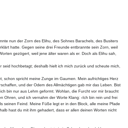
rannte nun der Zorn des Elihu, des Sohnes Barachels, des Busiters
klärt hatte. Gegen seine drei Freunde entbrannte sein Zorn, weil
orten gezögert, weil jene älter waren als er. Doch als Elihu sah,
r seid hochbetagt; deshalb hielt ich mich zurück und scheute mich,
t, schon spricht meine Zunge im Gaumen. Mein aufrichtiges Herz
erschaffen, und der Odem des Allmächtigen gab mir das Leben. Bist
h ich bin nur aus Lehm geformt. Wohlan, die Furcht vor mir braucht
en Ohren, und ich vernahm der Worte Klang: ›Ich bin rein und frei
s seinen Feind. Meine Füße legt er in den Block, alle meine Pfade
shalb hast du mit ihm gehadert, dass er allen deinen Worten nicht