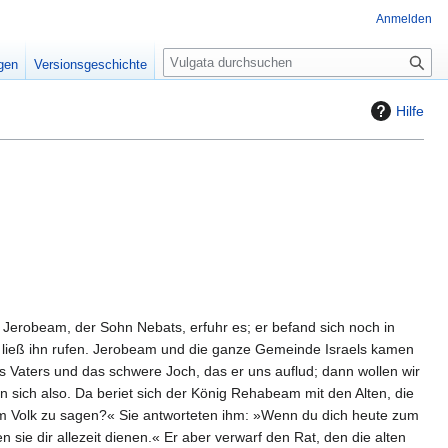
Anmelden
S
igen
Versionsgeschichte
u
c
Hilfe
h
e
erobeam, der Sohn Nebats, erfuhr es; er befand sich noch in
 ließ ihn rufen. Jerobeam und die ganze Gemeinde Israels kamen
s Vaters und das schwere Joch, das er uns auflud; dann wollen wir
 sich also. Da beriet sich der König Rehabeam mit den Alten, die
dem Volk zu sagen?« Sie antworteten ihm: »Wenn du dich heute zum
 sie dir allezeit dienen.« Er aber verwarf den Rat, den die alten