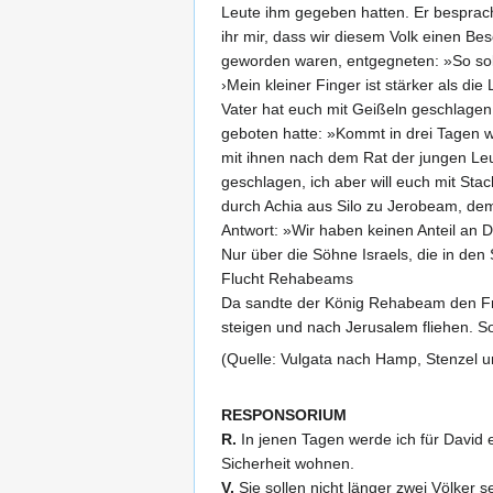
Leute ihm gegeben hatten. Er besprac
ihr mir, dass wir diesem Volk einen Bes
geworden waren, entgegneten: »So solls
›Mein kleiner Finger ist stärker als d
Vater hat euch mit Geißeln geschlagen
geboten hatte: »Kommt in drei Tagen w
mit ihnen nach dem Rat der jungen Leu
geschlagen, ich aber will euch mit Sta
durch Achia aus Silo zu Jerobeam, dem
Antwort: »Wir haben keinen Anteil an D
Nur über die Söhne Israels, die in de
Flucht Rehabeams
Da sandte der König Rehabeam den Fro
steigen und nach Jerusalem fliehen. So
(Quelle: Vulgata nach Hamp, Stenzel u
RESPONSORIUM
R.
In jenen Tagen werde ich für David e
Sicherheit wohnen.
V.
Sie sollen nicht länger zwei Völker s