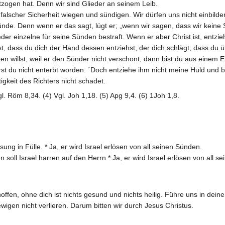
ntzogen hat. Denn wir sind Glieder an seinem Leib.
falscher Sicherheit wiegen und sündigen. Wir dürfen uns nicht einbilde
nde. Denn wenn er das sagt, lügt er; „wenn wir sagen, dass wir keine Sü
der einzelne für seine Sünden bestraft. Wenn er aber Christ ist, entzieh
t, dass du dich der Hand dessen entziehst, der dich schlägt, dass du ü
agen willst, weil er den Sünder nicht verschont, dann bist du aus eine
ärst du nicht enterbt worden. ´Doch entziehe ihm nicht meine Huld und 
igkeit des Richters nicht schadet.
gl. Röm 8,34. (4) Vgl. Joh 1,18. (5) Apg 9,4. (6) 1Joh 1,8.
sung in Fülle. * Ja, er wird Israel erlösen von all seinen Sünden.
soll Israel harren auf den Herrn * Ja, er wird Israel erlösen von all s
 hoffen, ohne dich ist nichts gesund und nichts heilig. Führe uns in d
wigen nicht verlieren. Darum bitten wir durch Jesus Christus.