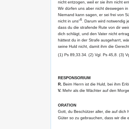
nicht entzogen, weil er sie ihm nicht e
Wir dürfen uns aber nicht deswegen in 
Niemand kann sagen, er sei frei von Sü
6
nicht in uns“
. Darum wird notwendig je
dass du die strafende Rute von dir weis
dich schlägt, und den Vater nicht ertr
hättest du in der Strafe ausgeharrt, w
seine Huld nicht, damit ihm die Gerecht
(1) Ps 89,33.34. (2) Vgl. Ps 45,8. (3) V
RESPONSORIUM
R.
Beim Herrn ist die Huld, bei ihm Erlö
V.
Mehr als die Wächter auf den Morgen 
ORATION
Gott, du Beschützer aller, die auf dich
Güter so zu gebrauchen, dass wir die e