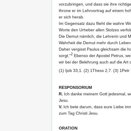
vorzubringen, und dass sie ihre richti
throne er im Lehrvortrag auf einem hoh
er sich herab.
Im Gegensatz dazu flieht die wahre Wi
Worte den Urheber allen Stolzes verfol
Die Demut nämlich, die Lehrerin und M
Wahrheit die Demut mehr durch Leben
Daher vergisst Paulus gleichsam die ho
2
sorgt.“
Ebenso der Apostel Petrus, wenn
wir bei der Belehrung auch auf die Art
(1) Ijob 33,1. (2) 1Thess 2,7. (3) 1Petr
RESPONSORIUM
R.
Ich danke meinem Gott jedesmal, wen
Jesu.
V.
Ich bete darum, dass eure Liebe imme
zum Tag Christi Jesu.
ORATION