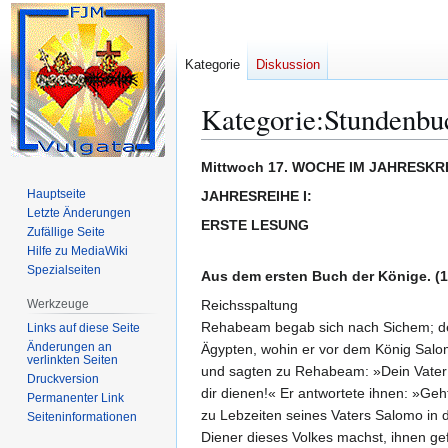
Kategorie
Diskussion
Kategorie
:
Stundenbu
Zur
Zur
Mittwoch 17. WOCHE IM JAHRESKR
Navigation
Suche
Hauptseite
JAHRESREIHE I:
springen
springen
Letzte Änderungen
ERSTE LESUNG
Zufällige Seite
Hilfe zu MediaWiki
Spezialseiten
Aus dem ersten Buch der Könige. (1
Werkzeuge
Reichsspaltung
Rehabeam begab sich nach Sichem; den
Links auf diese Seite
Änderungen an
Ägypten, wohin er vor dem König Salo
verlinkten Seiten
und sagten zu Rehabeam: »Dein Vater h
Druckversion
dir dienen!« Er antwortete ihnen: »Geh
Permanenter Link
zu Lebzeiten seines Vaters Salomo in 
Seiten­­informationen
Diener dieses Volkes machst, ihnen gefü