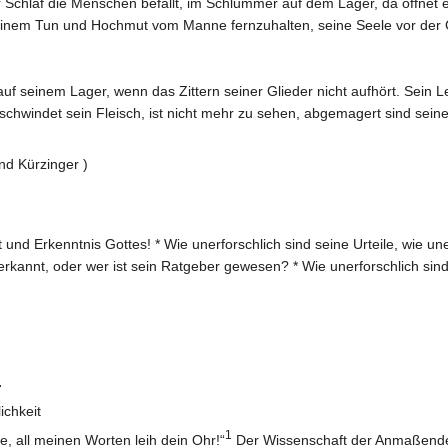
r Schlaf die Menschen befällt, im Schlummer auf dem Lager, da öffnet
nem Tun und Hochmut vom Manne fernzuhalten, seine Seele vor der G
f seinem Lager, wenn das Zittern seiner Glieder nicht aufhört. Sein L
 schwindet sein Fleisch, ist nicht mehr zu sehen, abgemagert sind sein
nd Kürzinger )
und Erkenntnis Gottes! * Wie unerforschlich sind seine Urteile, wie u
kannt, oder wer ist sein Ratgeber gewesen? * Wie unerforschlich sind 
.
ichkeit
1
e, all meinen Worten leih dein Ohr!“
Der Wissenschaft der Anmaßenden i