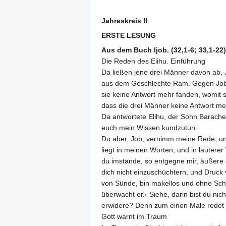
Jahreskreis II
ERSTE LESUNG
Aus dem Buch Ijob. (32,1-6; 33,1-22)
Die Reden des Elihu. Einführung
Da ließen jene drei Männer davon ab, J
aus dem Geschlechte Ram. Gegen Job en
sie keine Antwort mehr fanden, womit si
dass die drei Männer keine Antwort me
Da antwortete Elihu, der Sohn Barachel
euch mein Wissen kundzutun.
Du aber, Job, vernimm meine Rede, un
liegt in meinen Worten, und in lauter
du imstande, so entgegne mir, äußere di
dich nicht einzuschüchtern, und Druck 
von Sünde, bin makellos und ohne Schu
überwacht er.‹ Siehe, darin bist du ni
erwidere? Denn zum einen Male redet G
Gott warnt im Traum