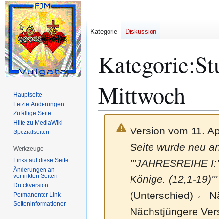
Kategorie
Diskussion
Kategorie
:
St
Mittwoch
Hauptseite
Letzte Änderungen
Zufällige Seite
Hilfe zu MediaWiki
Version vom 11. Ap
Spezialseiten
Seite wurde neu a
Werkzeuge
Links auf diese Seite
'''JAHRESREIHE I:'
Änderungen an
verlinkten Seiten
Könige. (12,1-19)''
Druckversion
(Unterschied) ← Näc
Permanenter Link
Seiten­­informationen
Nächstjüngere Ver