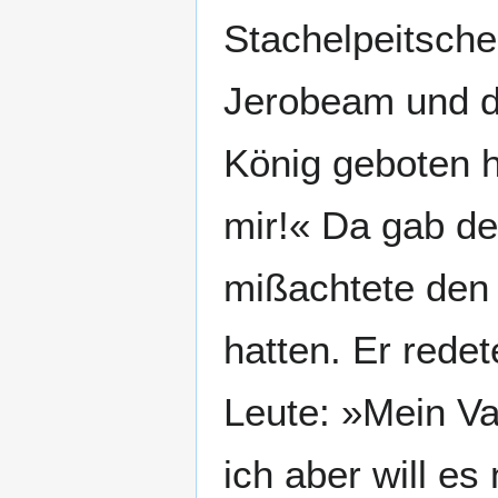
Stachelpeitsch
Jerobeam und d
König geboten h
mir!« Da gab de
mißachtete den 
hatten. Er rede
Leute: »Mein Va
ich aber will e