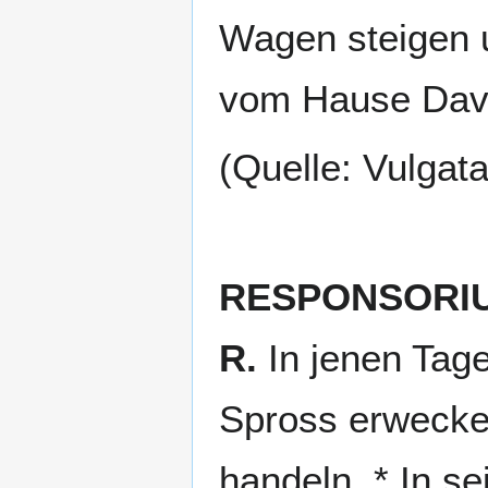
Wagen steigen u
vom Hause Davi
(Quelle: Vulgat
RESPONSORI
R.
In jenen Tage
Spross erwecken
handeln. * In se