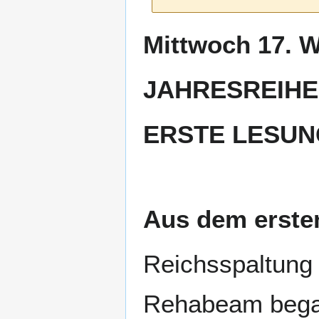
Zur
Zur
Mittwoch 17.
Navigation
Suche
springen
springen
JAHRESREIHE 
ERSTE LESUN
Aus dem ersten
Reichsspaltung
Rehabeam begab