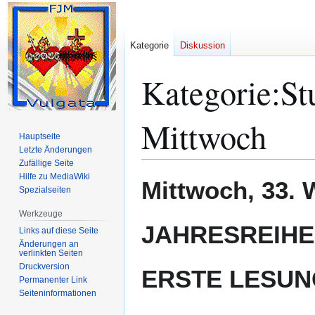
Kategorie
Diskussion
Kategorie
:
St
Mittwoch
Hauptseite
Letzte Änderungen
Zufällige Seite
Hilfe zu MediaWiki
Zur
Zur
Mittwoch, 33
Spezialseiten
Navigation
Suche
springen
springen
Werkzeuge
JAHRESREIHE 
Links auf diese Seite
Änderungen an
verlinkten Seiten
Druckversion
ERSTE LESUN
Permanenter Link
Seiten­­informationen