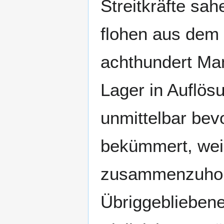
Streitkräfte sah
flohen aus dem 
achthundert Man
Lager in Auflös
unmittelbar bev
bekümmert, weil
zusammenzuhole
Übriggebliebene