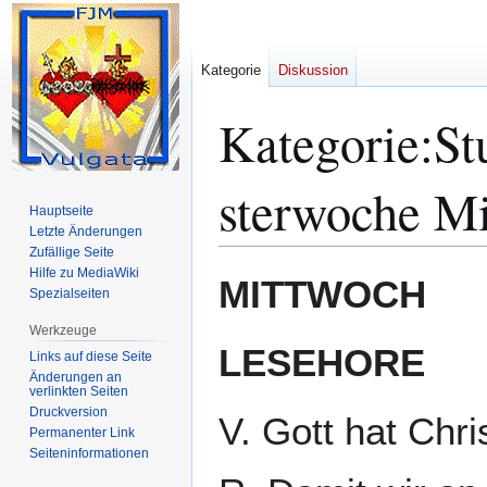
Kategorie
Diskussion
Kategorie
:
St
sterwoche M
Hauptseite
Letzte Änderungen
Zufällige Seite
Hilfe zu MediaWiki
Zur
Zur
MITTWOCH
Spezialseiten
Navigation
Suche
springen
springen
Werkzeuge
LESEHORE
Links auf diese Seite
Änderungen an
verlinkten Seiten
Druckversion
V. Gott hat Chri
Permanenter Link
Seiten­­informationen