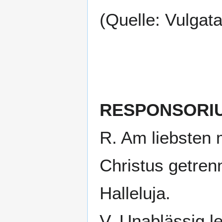
(Quelle: Vulgat
RESPONSORI
R. Am liebsten 
Christus getren
Halleluja.
V. Unablässig l