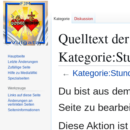
Kategorie
Diskussion
Quelltext der
Kategorie:S
Hauptseite
Letzte Änderungen
Zufällige Seite
←
Kategorie:Stu
Hilfe zu MediaWiki
Spezialseiten
Zur
Zur
Du bist aus dem
Werkzeuge
Navigation
Suche
Links auf diese Seite
springen
springen
Änderungen an
Seite zu bearbe
verlinkten Seiten
Seiten­­informationen
Diese Aktion ist