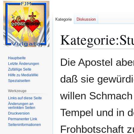
Kategorie
Diskussion
Kategorie
:
St
Zur
Zur
Hauptseite
Die Apostel abe
Navigation
Suche
Letzte Änderungen
Zufällige Seite
springen
springen
Hilfe zu MediaWiki
daß sie gewürd
Spezialseiten
Werkzeuge
willen Schmach z
Links auf diese Seite
Änderungen an
verlinkten Seiten
Tempel und in d
Druckversion
Permanenter Link
Seiten­­informationen
Frohbotschaft z