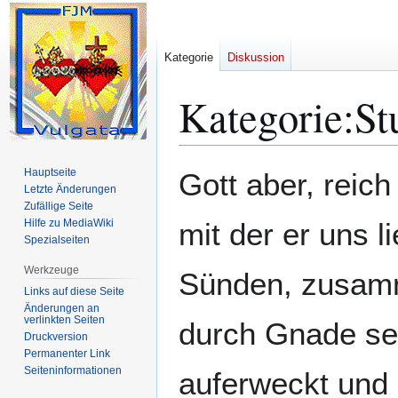
Kategorie
Diskussion
Kategorie
:
St
Zur
Zur
Hauptseite
Gott aber, reic
Navigation
Suche
Letzte Änderungen
Zufällige Seite
springen
springen
Hilfe zu MediaWiki
mit der er uns l
Spezialseiten
Werkzeuge
Sünden, zusamm
Links auf diese Seite
Änderungen an
verlinkten Seiten
durch Gnade se
Druckversion
Permanenter Link
Seiten­­informationen
auferweckt und 