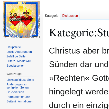
Kategorie
Diskussion
Kategorie
:
St
Zur
Zur
Hauptseite
Christus aber br
Navigation
Suche
Letzte Änderungen
Zufällige Seite
springen
springen
Hilfe zu MediaWiki
Sünden dar und 
Spezialseiten
Werkzeuge
»Rechten« Gotte
Links auf diese Seite
Änderungen an
verlinkten Seiten
hingelegt werd
Druckversion
Permanenter Link
Seiten­­informationen
durch ein einzig