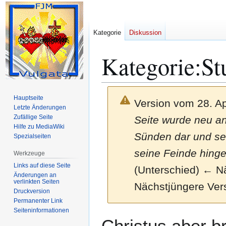
Kategorie
Diskussion
Kategorie
:
St
Hauptseite
Version vom 28. Ap
Letzte Änderungen
Zufällige Seite
Seite wurde neu ang
Hilfe zu MediaWiki
Sünden dar und set
Spezialseiten
seine Feinde hing
Werkzeuge
Links auf diese Seite
(Unterschied) ← Näc
Änderungen an
verlinkten Seiten
Nächstjüngere Ver
Druckversion
Permanenter Link
Seiten­­informationen
Zur
Zur
Christus aber br