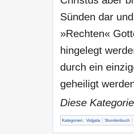
Navigation
Suche
springen
springen
Sünden dar und 
»Rechten« Gotte
hingelegt werd
durch ein einzig
geheiligt werden
Diese Kategorie
Kategorien
:
Vulgata
Stundenbuch