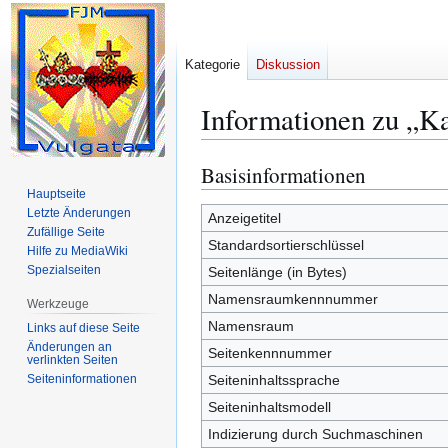
Kategorie
Diskussion
Informationen zu „K
Basisinformationen
Zur
Zur
Navigation
Suche
Hauptseite
Letzte Änderungen
springen
springen
Anzeigetitel
Zufällige Seite
Standardsortierschlüssel
Hilfe zu MediaWiki
Spezialseiten
Seitenlänge (in Bytes)
Namensraumkennnummer
Werkzeuge
Namensraum
Links auf diese Seite
Änderungen an
Seitenkennnummer
verlinkten Seiten
Seiten­­informationen
Seiteninhaltssprache
Seiteninhaltsmodell
Indizierung durch Suchmaschinen