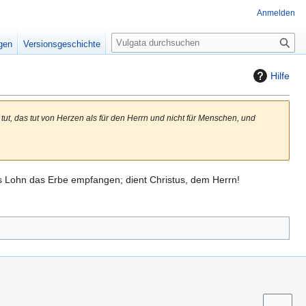
Anmelden
S
igen
Versionsgeschichte
u
c
Hilfe
h
e
tut, das tut von Herzen als für den Herrn und nicht für Menschen, und
als Lohn das Erbe empfangen; dient Christus, dem Herrn!