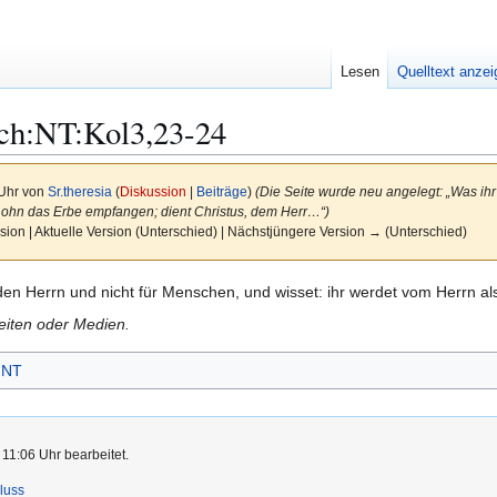
Lesen
Quelltext anze
ch:NT:Kol3,23-24
 Uhr von
Sr.theresia
(
Diskussion
|
Beiträge
)
(Die Seite wurde neu angelegt: „Was ihr 
 Lohn das Erbe empfangen; dient Christus, dem Herr…“)
sion | Aktuelle Version (Unterschied) | Nächstjüngere Version → (Unterschied)
r den Herrn und nicht für Menschen, und wisset: ihr werdet vom Herrn 
Seiten oder Medien.
NT
11:06 Uhr bearbeitet.
luss