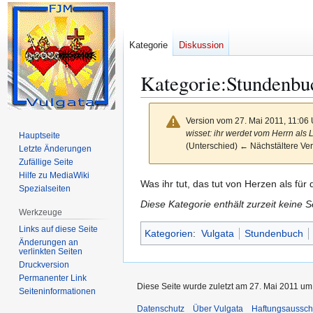
Kategorie
Diskussion
Kategorie
:
Stundenbu
Version vom 27. Mai 2011, 11:06
wisset: ihr werdet vom Herrn als
Hauptseite
(Unterschied) ← Nächstältere Ver
Letzte Änderungen
Zufällige Seite
Hilfe zu MediaWiki
Zur
Zur
Was ihr tut, das tut von Herzen als fü
Spezialseiten
Navigation
Suche
Diese Kategorie enthält zurzeit keine 
Werkzeuge
springen
springen
Links auf diese Seite
Kategorien
:
Vulgata
Stundenbuch
Änderungen an
verlinkten Seiten
Druckversion
Permanenter Link
Diese Seite wurde zuletzt am 27. Mai 2011 um 
Seiten­­informationen
Datenschutz
Über Vulgata
Haftungsaussch