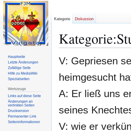
Kategorie
Diskussion
Kategorie
:
St
Zur
Zur
Hauptseite
V: Gepriesen sei
Navigation
Suche
Letzte Änderungen
Zufällige Seite
springen
springen
Hilfe zu MediaWiki
heimgesucht hat
Spezialseiten
Werkzeuge
A: Er ließ uns 
Links auf diese Seite
Änderungen an
verlinkten Seiten
seines Knechte
Druckversion
Permanenter Link
Seiten­­informationen
V: wie er verkü