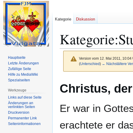
Kategorie
Diskussion
Kategorie
:
St
Hauptseite
Version vom 12. Mai 2011, 10:04
Letzte Änderungen
(
Unterschied
)
← Nächstältere Ver
Zufällige Seite
Hilfe zu MediaWiki
Zur
Zur
Spezialseiten
Christus, de
Navigation
Suche
Werkzeuge
springen
springen
Links auf diese Seite
Änderungen an
Er war in Gotte
verlinkten Seiten
Druckversion
Permanenter Link
erachtete er das
Seiten­­informationen