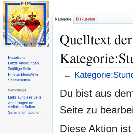
Kategorie
Diskussion
Quelltext der
Kategorie:S
Hauptseite
Letzte Änderungen
Zufällige Seite
←
Kategorie:Stu
Hilfe zu MediaWiki
Spezialseiten
Zur
Zur
Du bist aus dem
Werkzeuge
Navigation
Suche
Links auf diese Seite
springen
springen
Änderungen an
Seite zu bearbe
verlinkten Seiten
Seiten­­informationen
Diese Aktion ist