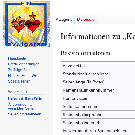
Kategorie
Diskussion
Informationen zu „K
Basisinformationen
Zur
Zur
Navigation
Suche
Hauptseite
Letzte Änderungen
springen
springen
Anzeigetitel
Zufällige Seite
Standardsortierschlüssel
Hilfe zu MediaWiki
Spezialseiten
Seitenlänge (in Bytes)
Namensraumkennnummer
Werkzeuge
Namensraum
Links auf diese Seite
Änderungen an
Seitenkennnummer
verlinkten Seiten
Seiten­­informationen
Seiteninhaltssprache
Seiteninhaltsmodell
Indizierung durch Suchmaschinen