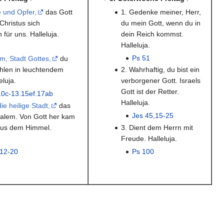
 und Opfer,
das Gott
1. Gedenke meiner, Herr,
 Christus sich
du mein Gott, wenn du in
für uns. Halleluja.
dein Reich kommst.
Halleluja.
Ps 51
m, Stadt Gottes,
du
ahlen in leuchtendem
2. Wahrhaftig, du bist ein
eluja.
verborgener Gott. Israels
Gott ist der Retter.
10c-13.15ef.17ab
Halleluja.
ie heilige Stadt,
das
Jes 45,15-25
alem. Von Gott her kam
aus dem Himmel.
3. Dient dem Herrn mit
Freude. Halleluja.
,12-20
Ps 100