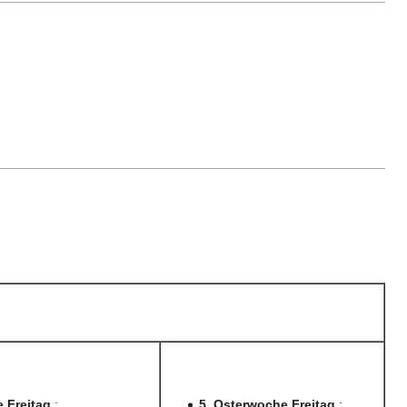
e Freitag
:
5. Osterwoche Freitag
: