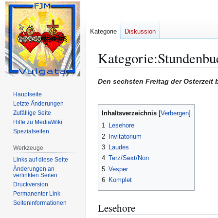
Kategorie
Diskussion
Kategorie
:
Stundenbu
Zur
Zur
Den sechsten Freitag der Osterzeit 
Navigation
Suche
Hauptseite
springen
springen
Letzte Änderungen
Zufällige Seite
Inhaltsverzeichnis
Hilfe zu MediaWiki
1
Lesehore
Spezialseiten
2
Invitatorium
3
Laudes
Werkzeuge
4
Terz/Sext/Non
Links auf diese Seite
Änderungen an
5
Vesper
verlinkten Seiten
6
Komplet
Druckversion
Permanenter Link
Seiten­­informationen
Lesehore