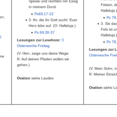
Speise und reichten mir Essig
Felsen, d
in meinem Durst.
Halleluja.
Ps69,17-22
rr,
Ps 78
3. Ihr, die ihr Gott sucht: Euer
3. Sie da
Herz lebe auf. (O: Halleluja.)
Fels ist u
Ps 69,30-37
Halleluja.
2.
Lesungen zur Lesehore:
3.
Ps 78
Osterwoche Freitag
Lesungen zur L
(V: Herr, zeige uns deine Wege.
Osterwoche Frei
ine
R: Auf deinen Pfaden wollen wir
gehen.)
(V: Mein Sohn, m
R: Meiner Einsic
Oration
siehe Laudes
Oration
siehe L