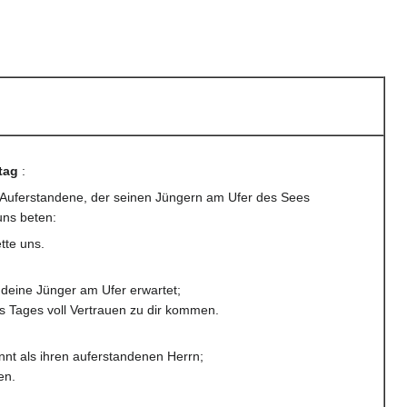
itag
:
r Auferstandene, der seinen Jüngern am Ufer des Sees
uns beten:
tte uns.
 deine Jünger am Ufer erwartet;
es Tages voll Vertrauen zu dir kommen.
nnt als ihren auferstandenen Herrn;
en.