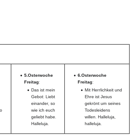
5.Osterwoche
6.Osterwoche
Freitag
:
Freitag
:
Das ist mein
Mit Herrlichkeit und
Gebot: Liebt
Ehre ist Jesus
einander, so
gekrönt um seines
wo
wie ich euch
Todesleidens
geliebt habe.
willen. Halleluja,
Halleluja.
halleluja.