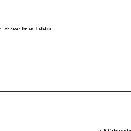
e.
 wir beten ihn an! Halleluja.
4. Osterwoch