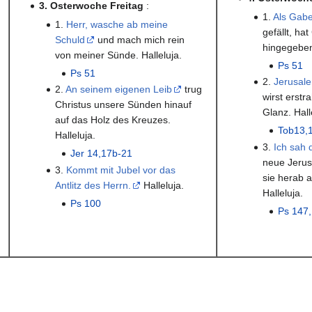
3. Osterwoche Freitag
:
1.
Als Gabe
1.
Herr, wasche ab meine
gefällt, hat
Schuld
und mach mich rein
hingegeben 
von meiner Sünde. Halleluja.
Ps 51
Ps 51
2.
Jerusale
2.
An seinem eigenen Leib
trug
wirst erstr
Christus unsere Sünden hinauf
Glanz. Hall
auf das Holz des Kreuzes.
Tob13,
Halleluja.
3.
Ich sah d
Jer 14,17b-21
neue Jerus
3.
Kommt mit Jubel vor das
sie herab 
Antlitz des Herrn.
Halleluja.
Halleluja.
Ps 100
Ps 147