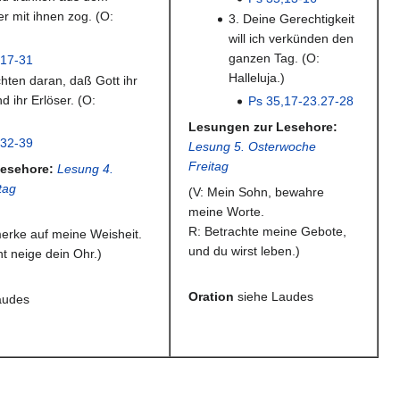
er mit ihnen zog. (O:
3. Deine Gerechtigkeit
)
will ich verkünden den
ganzen Tag. (O:
,17-31
Halleluja.)
chten daran, daß Gott ihr
nd ihr Erlöser. (O:
Ps 35,17-23.27-28
)
Lesungen zur Lesehore:
,32-39
Lesung 5. Osterwoche
Freitag
esehore:
Lesung 4.
tag
(V: Mein Sohn, bewahre
meine Worte.
R: Betrachte meine Gebote,
erke auf meine Weisheit.
und du wirst leben.)
ht neige dein Ohr.)
Oration
siehe Laudes
audes