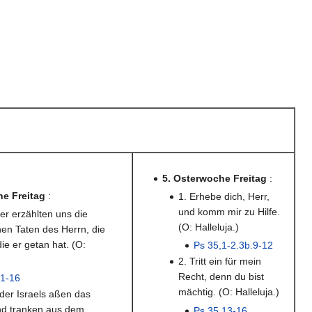
5. Osterwoche Freitag
:
he Freitag
:
1. Erhebe dich, Herr,
und komm mir zu Hilfe.
ter erzählten uns die
(O: Halleluja.)
en Taten des Herrn, die
ie er getan hat. (O:
Ps 35,1-2.3b.9-12
)
2. Tritt ein für mein
Recht, denn du bist
,1-16
mächtig. (O: Halleluja.)
nder Israels aßen das
d tranken aus dem
Ps 35,13-16