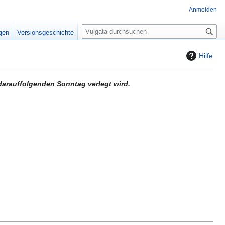
Anmelden
S
igen
Versionsgeschichte
u
c
Hilfe
h
e
 darauffolgenden Sonntag verlegt wird.