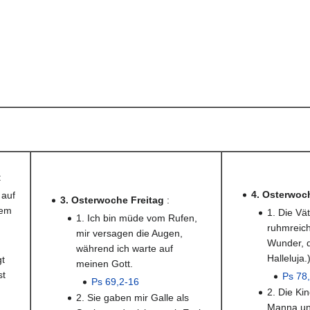
:
4. Osterwoc
 auf
3. Osterwoche Freitag
:
nem
1. Die Vä
1. Ich bin müde vom Rufen,
ruhmreich
mir versagen die Augen,
Wunder, d
während ich warte auf
Halleluja.
gt
meinen Gott.
st
Ps 78
Ps 69,2-16
2. Die Ki
2. Sie gaben mir Galle als
Manna un