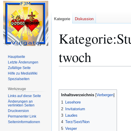
Kategorie
Diskussion
Kategorie
:
St
twoch
Hauptseite
Letzte Änderungen
Zufällige Seite
Hilfe zu MediaWiki
Zur
Zur
Spezialseiten
Navigation
Suche
springen
springen
Werkzeuge
Inhaltsverzeichnis
Links auf diese Seite
Änderungen an
1
Lesehore
verlinkten Seiten
2
Invitatorium
Druckversion
3
Laudes
Permanenter Link
4
Terz/Sext/Non
Seiten­­informationen
5
Vesper