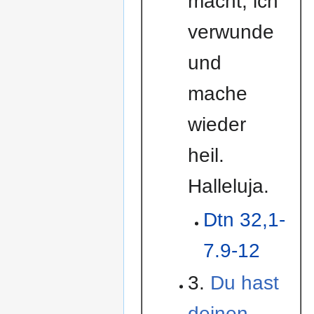
macht; ich
verwunde
und
mache
wieder
heil.
Halleluja.
Dtn 32,1-
7.9-12
3.
Du hast
deinen