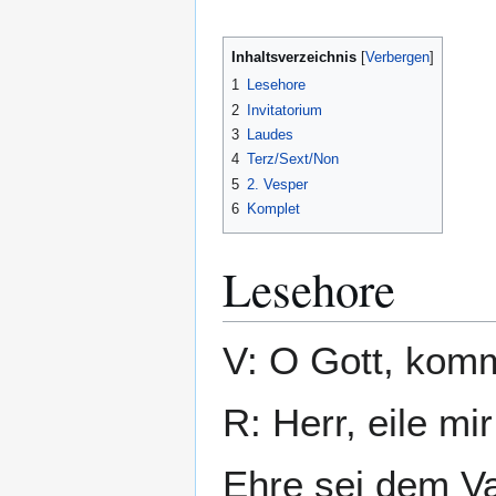
Inhaltsverzeichnis
1
Lesehore
2
Invitatorium
3
Laudes
4
Terz/Sext/Non
5
2. Vesper
6
Komplet
Lesehore
V: O Gott, komm
R: Herr, eile mir
Ehre sei dem Va