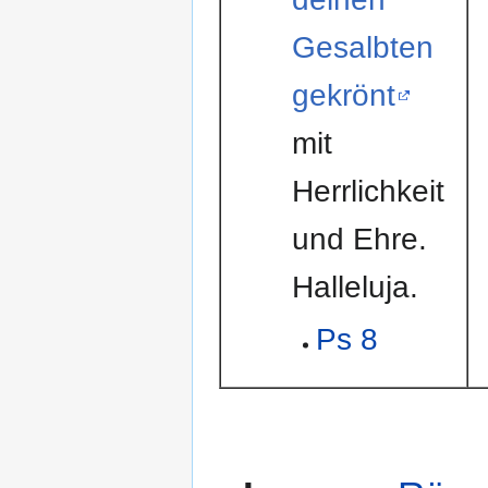
Gesalbten
gekrönt
mit
Herrlichkeit
und Ehre.
Halleluja.
Ps 8