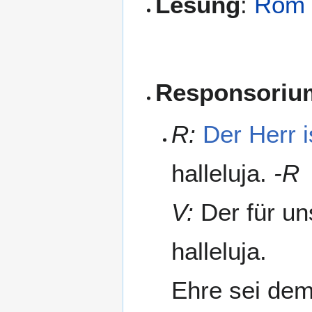
Lesung
:
Röm 
Responsoriu
R:
Der Herr i
halleluja.
-R
V:
Der für un
halleluja.
Ehre sei dem