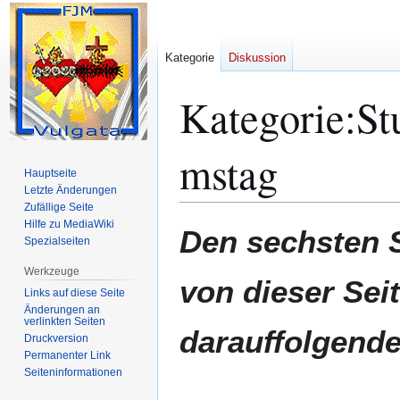
Kategorie
Diskussion
Kategorie
:
St
mstag
Hauptseite
Letzte Änderungen
Zufällige Seite
Hilfe zu MediaWiki
Zur
Zur
Den sechsten S
Spezialseiten
Navigation
Suche
springen
springen
Werkzeuge
von dieser Sei
Links auf diese Seite
Änderungen an
verlinkten Seiten
darauffolgende
Druckversion
Permanenter Link
Seiten­­informationen