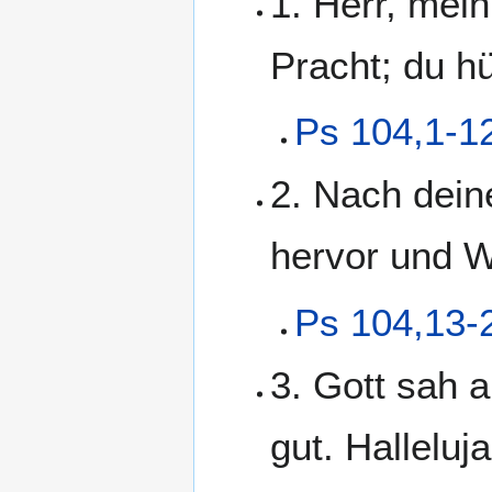
1. Herr, mein
Pracht; du hü
Ps 104,1-1
2. Nach deine
hervor und W
Ps 104,13-
3. Gott sah a
gut. Halleluja