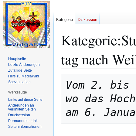
Kategorie
Diskussion
Kategorie
:
St
tag nach Wei
Hauptseite
Letzte Änderungen
Zufällige Seite
Hilfe zu MediaWiki
Zur
Zur
Vom 2. bis 
Spezialseiten
Navigation
Suche
springen
springen
Werkzeuge
wo das Hoch
Links auf diese Seite
Änderungen an
am 6. Janua
verlinkten Seiten
Druckversion
Permanenter Link
Seiten­­informationen