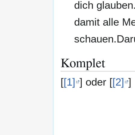
dich glauben
damit alle Me
schauen.Daru
Komplet
[
[1]
] oder [
[2]
]