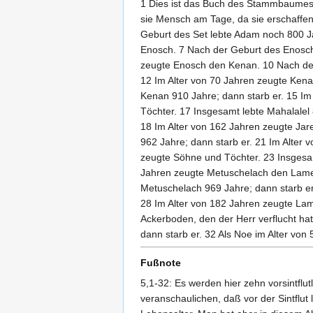
1 Dies ist das Buch des Stammbaumes A
sie Mensch am Tage, da sie erschaffen
Geburt des Set lebte Adam noch 800 Ja
Enosch. 7 Nach der Geburt des Enosch 
zeugte Enosch den Kenan. 10 Nach der
12 Im Alter von 70 Jahren zeugte Ken
Kenan 910 Jahre; dann starb er. 15 Im
Töchter. 17 Insgesamt lebte Mahalalel 
18 Im Alter von 162 Jahren zeugte Ja
962 Jahre; dann starb er. 21 Im Alte
zeugte Söhne und Töchter. 23 Insgesam
Jahren zeugte Metuschelach den Lame
Metuschelach 969 Jahre; dann starb er
28 Im Alter von 182 Jahren zeugte Lam
Ackerboden, den der Herr verflucht h
dann starb er. 32 Als Noe im Alter vo
Fußnote
5,1-32: Es werden hier zehn vorsintflu
veranschaulichen, daß vor der Sintflut