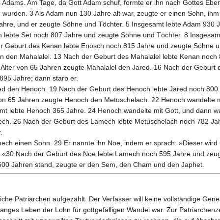
dams. Am Tage, da Gott Adam schuf, formte er ihn nach Gottes Ebenbi
 wurden. 3 Als Adam nun 130 Jahre alt war, zeugte er einen Sohn, ihm 
hre, und er zeugte Söhne und Töchter. 5 Insgesamt lebte Adam 930 Ja
lebte Set noch 807 Jahre und zeugte Söhne und Töchter. 8 Insgesamt l
 Geburt des Kenan lebte Enosch noch 815 Jahre und zeugte Söhne und
an den Mahalalel. 13 Nach der Geburt des Mahalalel lebte Kenan noch
 Alter von 65 Jahren zeugte Mahalalel den Jared. 16 Nach der Geburt
895 Jahre; dann starb er.
red den Henoch. 19 Nach der Geburt des Henoch lebte Jared noch 800
r von 65 Jahren zeugte Henoch den Metuschelach. 22 Henoch wandelte m
t lebte Henoch 365 Jahre. 24 Henoch wandelte mit Gott, und dann war 
ch. 26 Nach der Geburt des Lamech lebte Metuschelach noch 782 Jah
.
ech einen Sohn. 29 Er nannte ihn Noe, indem er sprach: »Dieser wird
at.«30 Nach der Geburt des Noe lebte Lamech noch 595 Jahre und zeu
n 500 Jahren stand, zeugte er den Sem, den Cham und den Japhet.
tliche Patriarchen aufgezählt. Der Verfasser will keine vollständige Ge
 langes Leben der Lohn für gottgefälligen Wandel war. Zur Patriarchenz