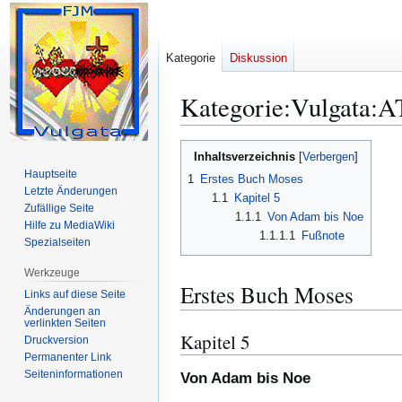
Kategorie
Diskussion
Kategorie
:
Vulgata:A
Zur
Zur
Inhaltsverzeichnis
Navigation
Suche
Hauptseite
1
Erstes Buch Moses
springen
springen
Letzte Änderungen
1.1
Kapitel 5
Zufällige Seite
1.1.1
Von Adam bis Noe
Hilfe zu MediaWiki
1.1.1.1
Fußnote
Spezialseiten
Werkzeuge
Erstes Buch Moses
Links auf diese Seite
Änderungen an
verlinkten Seiten
Kapitel 5
Druckversion
Permanenter Link
Seiten­­informationen
Von Adam bis Noe