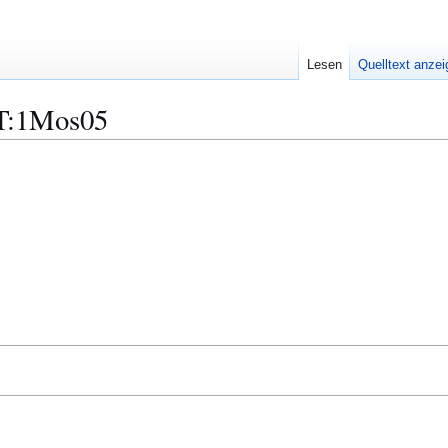
Lesen
Quelltext anze
T:1Mos05