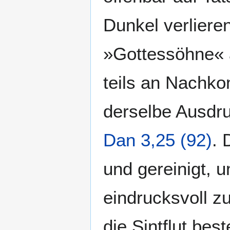
Dunkel verliere
»Gottessöhne« a
teils an Nachk
derselbe Ausdr
Dan 3,25 (92)
. 
und gereinigt, 
eindrucksvoll zu
die Sintflut bes