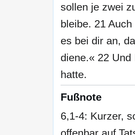
sollen je zwei 
bleibe. 21 Auc
es bei dir an, d
diene.« 22 Und 
hatte.
Fußnote
6,1-4: Kurzer, s
offenbar auf Tat