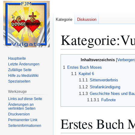
Kategorie
Diskussion
Kategorie
:
Vu
Zur
Zur
Hauptseite
Inhaltsverzeichnis
Navigation
Suche
Letzte Änderungen
1
Erstes Buch Moses
Zufällige Seite
springen
springen
1.1
Kapitel 6
Hilfe zu MediaWiki
1.1.1
Sittenverderbnis
Spezialseiten
1.1.2
Strafankündigung
Werkzeuge
1.1.3
Geschichte Noes und Bau
Links auf diese Seite
1.1.3.1
Fußnote
Änderungen an
verlinkten Seiten
Druckversion
Erstes Buch 
Permanenter Link
Seiten­­informationen